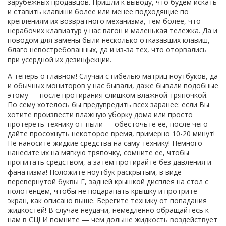
зарубежных продавцов. Пришли к выводу, что будем искать
и ставить клавиши более или менее подходящие по
креплениям их возвратного механизма, тем более, что
нерабочих клавиатур у нас вагон и маленькая тележка. Да и
поводом для замены были несколько отказавших клавиш,
благо невостребованных, да и из-за тех, что оторвались
при усердной их дезинфекции.
А теперь о главном! Случаи с гибелью матриц ноутбуков, да
и обычных мониторов у нас бывали, даже бывали подобные
этому — после протирания слишком влажной тряпочкой.
По сему хотелось бы предупредить всех заранее: если Вы
хотите произвести влажную уборку дома или просто
протереть технику от пыли — обесточьте ее, после чего
дайте просохнуть некоторое время, примерно 10-20 минут!
Не наносите жидкие средства на саму технику! Немного
нанесите их на мягкую тряпочку, сомните ее, чтобы
пропитать средством, а затем протирайте без давления и
фанатизма! Положите ноутбук раскрытым, в виде
перевернутой буквы Г, задней крышкой дисплея на стол с
полотенцем, чтобы не поцарапать крышку и протрите
экран, как описано выше. Берегите технику от попадания
жидкостей! В случае неудачи, немедленно обращайтесь к
нам в СЦ! И помните — чем дольше жидкость воздействует