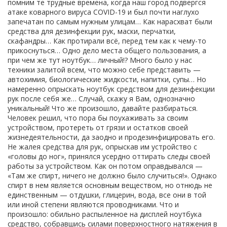
помним те трудные времена, когда наш город подвергся
атаке коварного вируса COVID-19 и был почти наглухо
запечатан по самым нужным улицам… Как нарасхват были
средства для дезинфекции рук, маски, перчатки,
скафандры… Как протирали всё, перед тем как к чему-то
прикоснуться… Одно дело места общего пользования, а
при чем же тут ноутбук… личный!? Много было у нас
техники залитой всем, что можно себе представить —
автохимия, биологические жидкости, напитки, супы… Но
намеренно опрыскать ноутбук средством для дезинфекции
рук после себя же… Случай, скажу я Вам, однозначно
уникальный! Что же произошло, давайте разбираться.
Человек решил, что пора бы поухаживать за своим
устройством, протереть от грязи и остатков своей
жизнедеятельности, да заодно и продезинфицировать его.
Не жалея средства для рук, опрыскав им устройство с
«головы до ног», принялся усердно оттирать следы своей
работы за устройством. Как он потом оправдывался —
«Там же спирт, ничего не должно было случиться!». Однако
спирт в нем является основным веществом, но отнюдь не
единственным — отдушки, глицерин, вода, все они в той
или иной степени являются проводниками. Что и
произошло: обильно распыленное на дисплей ноутбука
средство, собравшись силами поверхностного натяжения в