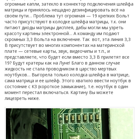
огромные капли, затекло в коннектор подключения шлейфа
матрицы и принялось нещадно дезинфицировать всё на
своём пути… Проблема тут огромная — 19 крепких Вольт
часто присутствуют в колодке шлейфа матрицы, т.к. они
питают диоды матрицы дисплея, дабы могли мы узреть
красоту картины электронной… А команду им подают
скромных 3,3 Вольта на включение. Так вот, эта линия 3,3
В присутствует во многих компонентах на материнской
плате — сетевые карты, звук, видеочипы и т.п., и
представляете, что будет если вместо 3,3 В прилетят все
19? Будут кратеры как на Луне! Благо в данном случае
жидкость не стала проводником в царство мертвых
ноутбуков… Выгорела только колодка шлейфа в матрице,
сама матрица и ее шлейф. Этого хватило ввести ноутбук в
состояние с КЗ (короткое замыкание), т.е. ноутбук в один
момент перестал включаться. Картину Вы можете
лицезреть ниже.