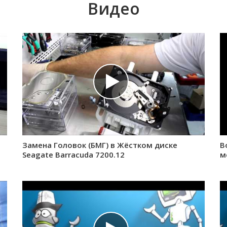
Видео
Замена Головок (БМГ) в Жёстком диске
В
Seagate Barracuda 7200.12
м