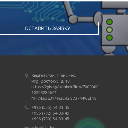
ОСТАВИТЬ ЗАЯВКУ
Кыргызстан, г. Бишкек,
мкр. Восток-5, д. 18
https://2gis.kg/bishkek/firm/7000000
1020328664?
m=74.632314%2C42.873744%2F18
+996 (555) 54-33-45
+996 (772) 54-33-45
+996 (700) 54-33-45
info@911.kg