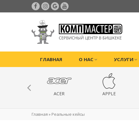
ГЛАВНАЯ
О НАС
УСЛУГИ
ИГРОВЫЕ
ACER
APPLE
РИСТАВКИ
Главная
»
Реальные кейсы