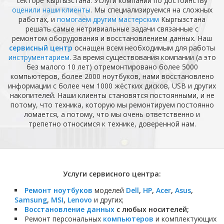
секторе Кыргызстана. Услуги компании по достоинству
оценили наши клиенты
. Мы специализируемся на сложных
работах, и
помогаем другим мастерским
Кыргызстана
решать самые нетривиальные задачи связанные с
ремонтом оборудования и восстановлением данных. Наш
сервисный центр
оснащен всем необходимым для работы
инструментарием
. За время существования компании (а это
без малого 10 лет) отремонтировано более 5000
компьютеров, более 2000 ноутбуков, нами восстановлено
информации с более чем 1000 жёстких дисков, USB и других
накопителей. Наши клиенты становятся постоянными, и не
потому, что техника, которую мы ремонтируем постоянно
ломается, а потому, что мы очень ответственно и
трепетно относимся к технике, доверенной нам.
Услуги сервисного центра:
Ремонт ноутбуков
моделей
Dell
,
HP
,
Acer
,
Asus
,
Samsung
,
MSI
,
Lenovo
и других;
Восстановление данных
с любых носителей;
Ремонт персональных
компьютеров
и комплектующих