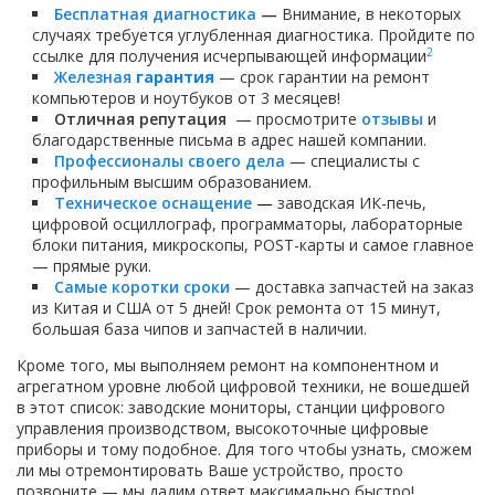
Бесплатная диагностика
—
Внимание, в некоторых
случаях требуется углубленная диагностика. Пройдите по
2
ссылке для получения исчерпывающей информации
Железная
гарантия
— срок гарантии на ремонт
компьютеров и ноутбуков от 3 месяцев!
Отличная репутация
— просмотрите
отзывы
и
благодарственные письма в адрес нашей компании.
Профессионалы своего дела
— специалисты с
профильным высшим образованием.
Техническое оснащение
—
заводская ИК-печь,
цифровой осциллограф, программаторы, лабораторные
блоки питания, микроскопы, POST-карты и самое главное
— прямые руки.
Самые коротки сроки
— доставка запчастей на заказ
из Китая и США от 5 дней! Срок ремонта от 15 минут,
большая база чипов и запчастей в наличии.
Кроме того, мы выполняем ремонт на компонентном и
агрегатном уровне любой цифровой техники, не вошедшей
в этот список: заводские мониторы, станции цифрового
управления производством, высокоточные цифровые
приборы и тому подобное. Для того чтобы узнать, сможем
ли мы отремонтировать Ваше устройство, просто
позвоните — мы дадим ответ максимально быстро!