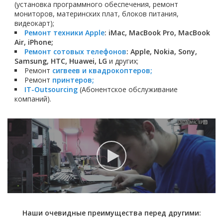
(установка программного обеспечения, ремонт
мониторов, материнских плат, блоков питания,
видеокарт);
Ремонт техники Apple
: iMac, MacBook Pro, MacBook
Air, iPhone;
Ремонт сотовых телефонов
: Apple, Nokia, Sony,
Samsung, HTC, Huawei, LG
и других;
Ремонт
сигвеев и квадрокоптеров;
Ремонт
принтеров;
IT-Outsourcing
(Абонентское обслуживание
компаний).
Наши очевидные преимущества перед другими: