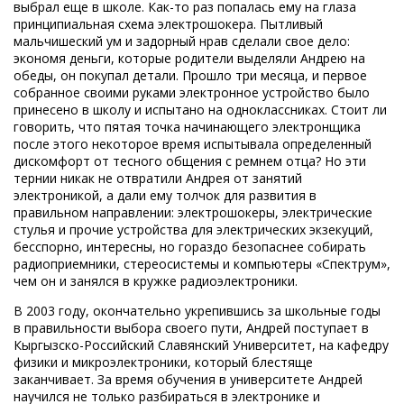
выбрал еще в школе. Как-то раз попалась ему на глаза
принципиальная схема электрошокера. Пытливый
мальчишеский ум и задорный нрав сделали свое дело:
экономя деньги, которые родители выделяли Андрею на
обеды, он покупал детали. Прошло три месяца, и первое
собранное своими руками электронное устройство было
принесено в школу и испытано на одноклассниках. Стоит ли
говорить, что пятая точка начинающего электронщика
после этого некоторое время испытывала определенный
дискомфорт от тесного общения с ремнем отца? Но эти
тернии никак не отвратили Андрея от занятий
электроникой, а дали ему толчок для развития в
правильном направлении: электрошокеры, электрические
стулья и прочие устройства для электрических экзекуций,
бесспорно, интересны, но гораздо безопаснее собирать
радиоприемники, стереосистемы и компьютеры «Спектрум»,
чем он и занялся в кружке радиоэлектроники.
В 2003 году, окончательно укрепившись за школьные годы
в правильности выбора своего пути, Андрей поступает в
Кыргызско-Российский Славянский Университет, на кафедру
физики и микроэлектроники, который блестяще
заканчивает. За время обучения в университете Андрей
научился не только разбираться в электронике и