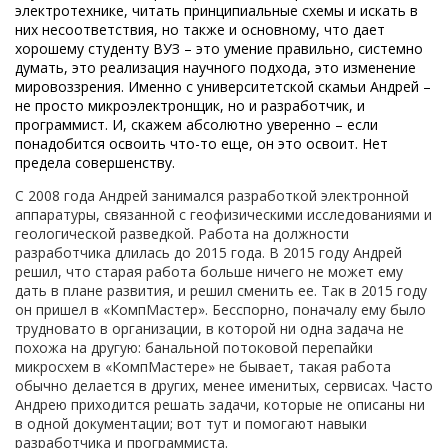
электротехнике, читать принципиальные схемы и искать в
них несоответствия, но также и основному, что дает
хорошему студенту ВУЗ – это умение правильно, системно
думать, это реализация научного подхода, это изменение
мировоззрения. Именно с университетской скамьи Андрей –
не просто микроэлектронщик, но и разработчик, и
программист. И, скажем абсолютно уверенно – если
понадобится освоить что-то еще, он это освоит. Нет
предела совершенству.
С 2008 года Андрей занимался разработкой электронной
аппаратуры, связанной с геофизическими исследованиями и
геологической разведкой. Работа на должности
разработчика длилась до 2015 года. В 2015 году Андрей
решил, что старая работа больше ничего не может ему
дать в плане развития, и решил сменить ее. Так в 2015 году
он пришел в «КомпМастер». Бесспорно, поначалу ему было
трудновато в организации, в которой ни одна задача не
похожа на другую: банальной потоковой перепайки
микросхем в «КомпМастере» не бывает, такая работа
обычно делается в других, менее именитых, сервисах. Часто
Андрею приходится решать задачи, которые не описаны ни
в одной документации; вот тут и помогают навыки
разработчика и программиста.