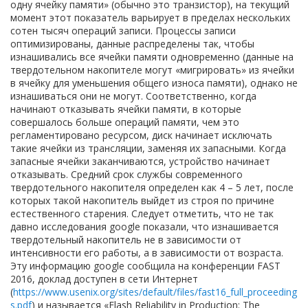
одну ячейку памяти» (обычно это транзистор), на текущий
момент этот показатель варьирует в пределах нескольких
сотен тысяч операций записи. Процессы записи
оптимизированы, данные распределены так, чтобы
изнашивались все ячейки памяти одновременно (данные на
твердотельном накопителе могут «мигрировать» из ячейки
в ячейку для уменьшения общего износа памяти), однако не
изнашиваться они не могут. Соответственно, когда
начинают отказывать ячейки памяти, в которые
совершалось больше операций памяти, чем это
регламентировано ресурсом, диск начинает исключать
такие ячейки из трансляции, заменяя их запасными. Когда
запасные ячейки заканчиваются, устройство начинает
отказывать. Средний срок службы современного
твердотельного накопителя определен как 4 – 5 лет, после
которых такой накопитель выйдет из строя по причине
естественного старения. Следует отметить, что не так
давно исследования google показали, что изнашивается
твердотельный накопитель не в зависимости от
интенсивности его работы, а в зависимости от возраста.
Эту информацию google сообщила на конференции FAST
2016, доклад доступен в сети Интернет
(
https://www.usenix.org/sites/default/files/fast16_full_proceeding
s.pdf
) и называется «Flash Reliability in Production: The