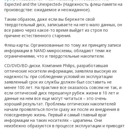
Expected and the Unexpected» (Надежность флеш-памяти на
производстве: ожидаемое и неожиданное).
Таким образом, даже если вы бережете свой
твердотельный диск, записываете на него мало данных, он
все равно через какое-то время выйдет из строя по
причине естественного старения.
Флеш-карты. Организованные по тому же принципу записи
информации в NAND-микросхемы, обладают теми же
ограничениями, что и твердотельные накопители.
CD/DVD/BD-диски. Компания Philips, разработавшая
оптические носители информации, заявляла высокую их
надежность: при соблюдении условий их эксплуатации
заявленный срок их службы должен был составить не
менее 100 лет. На практике все оказалось совсем не так, и
если оптический диск перешагнул рубеж жизни в 10 лет и
данные на нем все еще могут читаться – это очень
хороший результат. Проблемы оптических накопителей
начали проявляться почти сразу же после их внедрения в
повседневную жизнь. Первый и самый главный враг
информации на таких носителях – царапины. Они
неизбежно образуются в процессе эксплуатации и приводят