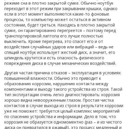
режиме сна в плотно закрытой сумке. Обычно ноутбук
переходит в этот режим при закрывании крышки, однако
если в этот момент выполняются какие-то фоновые
процессы, то компьютер может остаться в активном
состоянии, будет греться. Находясь в плотно закрытой
сумке, он гарантированно перегреется – поэтому перед
транспортировкой лаптопа его лучше полностью
выключить. Кроме перегрева, это спасет его и от
воздействия случайных ударов или вибраций – ведь не
спящий ноутбук использует жесткий диск, а значит, его
шпиндель крутится и есть опасность физического
повреждения диска в случае механических воздействий.
Другая частая причина отказов – эксплуатация в условиях
повышенной влажности. Обычно это приводит к
образованию коррозии, нарушению контакта между
компонентами и выходу такого устройства из строя. Такой
тип эксплуатации очень легко диагностировать: коррозия
хорошо видна невооруженным глазом. Простая чистка
контактов в случае выхода из строя в результате коррозии
уже не поможет: требуется целый комплекс мероприятий
по спасению устройства и информации. Дело в том, что
коррозия не образуется одномоментно (раз – и из чистого
диска он превратился в ржавый), это процесс медленный и