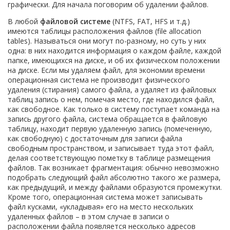
графически. Для начала поговорим об удалении файлов.
В любой
файловой системе
(NTFS, FAT, HFS и т.д.)
имеются таблицы расположения файлов (file allocation
tables). Называться они могут по-разному, но суть у них
одна: в них находится информация о каждом файле, каждой
папке, имеющихся на диске, и об их физическом положении
на диске. Если мы удаляем файл, для экономии времени
операционная система не производит физического
удаления (стирания) самого файла, а удаляет из файловых
таблиц запись о нем, помечая место, где находился файл,
как свободное. Как только в систему поступает команда на
запись другого файла, система обращается в файловую
таблицу, находит первую удаленную запись (помеченную,
как свободную) с достаточным для записи файла
свободным пространством, и записывает туда этот файл,
делая соответствующую пометку в таблице размещения
файлов. Так возникает фрагментация: обычно невозможно
подобрать следующий файл абсолютно такого же размера,
как предыдущий, и между файлами образуются промежутки.
Кроме того, операционная система может записывать
файл кусками, «укладывая» его на место нескольких
удаленных файлов – в этом случае в записи о
расположении файла появляется несколько адресов