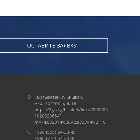
ОСТАВИТЬ ЗАЯВКУ
Кыргызстан, г. Бишкек,
мкр. Восток-5, д. 18
https://2gis.kg/bishkek/firm/7000000
1020328664?
m=74.632314%2C42.873744%2F18
+996 (555) 54-33-45
+996 (772) 54-33-45