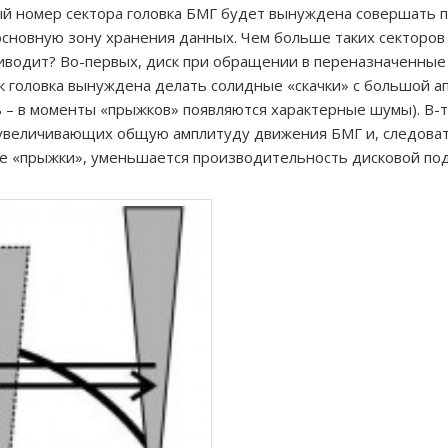
ый номер сектора головка БМГ будет вынуждена совершать п
основную зону хранения данных. Чем больше таких секторов
риводит? Во-первых, диск при обращении в переназначенные
ак головка вынуждена делать солидные «скачки» с большой а
 – в моменты «прыжков» появляются характерные шумы). В-тр
, увеличивающих общую амплитуду движения БМГ и, следовате
е «прыжки», уменьшается производительность дисковой по