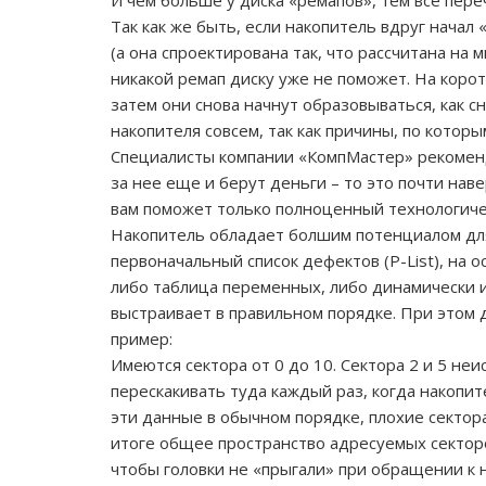
И чем больше у диска «ремапов», тем все пер
Так как же быть, если накопитель вдруг начал
(а она спроектирована так, что рассчитана на
никакой ремап диску уже не поможет. На коро
затем они снова начнут образовываться, как с
накопителя совсем, так как причины, по котор
Специалисты компании «КомпМастер» рекоменду
за нее еще и берут деньги – то это почти на
вам поможет только полноценный технологичес
Накопитель обладает болшим потенциалом для 
первоначальный список дефектов (P-List), на 
либо таблица переменных, либо динамически и
выстраивает в правильном порядке. При этом
пример:
Имеются сектора от 0 до 10. Сектора 2 и 5 не
перескакивать туда каждый раз, когда накопит
эти данные в обычном порядке, плохие сектор
итоге общее пространство адресуемых секторов
чтобы головки не «прыгали» при обращении к н