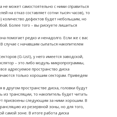
ка не может самостоятельно с ними справиться
ей на отказ составляет сотни тысяч часов), то
о) количество дефектов будет небольшим, но
бой. Более того – вы рискуете лишиться
а помогает редко и ненадолго. Если же с вас
 В случае с начавшим сыпаться накопителем
торов (G-List), у него имеется заводской,
анслятор – это либо модуль микропрограммы,
 все адресуемое пространство диска
начаются только хорошим секторам. Приведем
я в другом пространстве диска, головки будут
ть из трансляции, то накопитель будет читать
удут присвоены следующим за ними хорошим. В
рансляцию из резервной зоны, но для того,
й самой зоне. В итоге работа диска