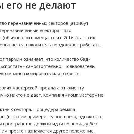
ы его не делают
ство переназначенных секторов (атрибут
 Переназначенные »сектора – это
(обычно они помещаются в G-List), а на их
меньшается, накопитель продолжает работать,
от термин означает, что количество бэд-
«спрятать» самостоятельно. Пользователь
невозможно скопировать или открыть
виях мастерской, предлагают клиенту
ычно никто не дает. Компания «КомпМастер» не
ктных сектора. Процедура ремапа
ны (в нашем примере – у внешнего; однако это
ом пространстве должны идти по порядку без
и им просто назначается другое положение,