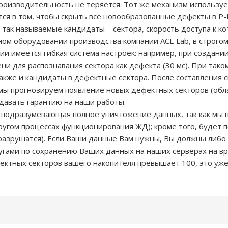
производительность не теряется. Тот же механизм используе
ся в том, чтобы скрыть все новообразованные дефекты в P-
 и так называемые кандидаты – сектора, скорость доступа к 
ом оборудовании производства компании ACE Lab, в строгом
и имеется гибкая система настроек: например, при создании
ени для распознавания сектора как дефекта (30 мс). При так
акже и кандидаты в дефектные сектора. После составления 
 мы прогнозируем появление новых дефектных секторов (обл
 давать гарантию на наши работы.
 подразумевающая полное уничтожение данных, так как мы п
 другом процессах функционирования ЖД); кроме того, будет 
(разрушатся). Если Ваши данные Вам нужны, Вы должны либо
угами по сохранению Ваших данных на наших серверах на вр
ектных секторов вашего накопителя превышает 100, это уж