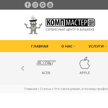
ГЛАВНАЯ
О НАС
УСЛУГИ
ИГРОВЫЕ
ACER
APPLE
РИСТАВКИ
Главная
»
Статьи
»
Что такое ремап, и почему профе