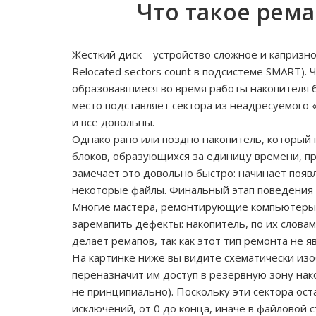
Что такое рема
Жесткий диск – устройство сложное и капризн
Relocated sectors count в подсистеме SMART).
образовавшиеся во время работы накопителя б
место подставляет сектора из неадресуемого 
и все довольны.
Однако рано или поздно накопитель, который 
блоков, образующихся за единицу времени, п
замечает это довольно быстро: начинает появ
некоторые файлы. Финальный этап поведения т
Многие мастера, ремонтирующие компьютеры н
заремапить дефекты: накопитель, по их слова
делает ремапов, так как этот тип ремонта не 
На картинке ниже вы видите схематически из
переназначит им доступ в резервную зону нако
не принципиально). Поскольку эти сектора ост
исключений, от 0 до конца, иначе в файловой