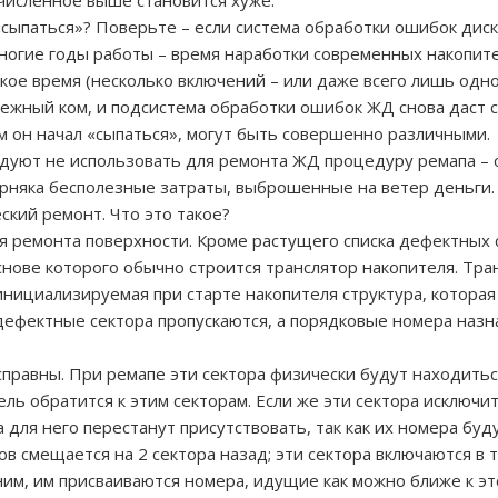
ечисленное выше становится хуже.
 «сыпаться»? Поверьте – если система обработки ошибок дис
 многие годы работы – время наработки современных накопител
ткое время (несколько включений – или даже всего лишь одн
нежный ком, и подсистема обработки ошибок ЖД снова даст с
ым он начал «сыпаться», могут быть совершенно различными.
ют не использовать для ремонта ЖД процедуру ремапа – он
верняка бесполезные затраты, выброшенные на ветер деньги.
кий ремонт. Что это такое?
ремонта поверхности. Кроме растущего списка дефектных сек
основе которого обычно строится транслятор накопителя. Тр
нициализируемая при старте накопителя структура, которая
 дефектные сектора пропускаются, а порядковые номера наз
исправны. При ремапе эти сектора физически будут находитьс
ель обратится к этим секторам. Если же эти сектора исключи
а для него перестанут присутствовать, так как их номера б
 смещается на 2 сектора назад; эти сектора включаются в т
им, им присваиваются номера, идущие как можно ближе к это