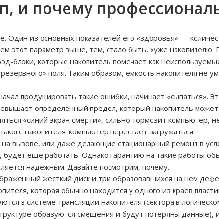
п, и почему профессионал
ое. Один из основных показателей его «здоровья» — количе
 Чем этот параметр выше, тем, стало быть, хуже накопителю.
эд-блоки, которые накопитель помечает как неиспользуемые 
«резервного» поля. Таким образом, емкость накопителя не у
начал продуцировать такие ошибки, начинает «сыпаться». Эт
ревышает определенный предел, который накопитель может 
ляться «синий экран смерти», сильно тормозит компьютер, 
акого накопителя: компьютер перестает загружаться.
а вызове, или даже делающие стационарный ремонт в усло
м, будет еще работать. Однако гарантию на такие работы об
является надежным. Давайте посмотрим, почему.
ображенный жесткий диск и три образовавшихся на нем дефе
пителя, которая обычно находится у одного из краев пласти
аются в системе трансляции накопителя (сектора в логическ
 структуре образуются смещения и будут потеряны данные), 