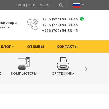
ВХОД
|
РЕГИСТРАЦИЯ
+996 (555) 54-33-45
инженера
+996 (772) 54-33-45
пчасть
+996 (700) 54-33-45
БЛОГ
ОТЗЫВЫ
КОНТАКТЫ
Е
КОМПЬЮТЕРЫ
ОРГТЕХНИКА
КВАДРОКОПТ
ГИРОСКУТ