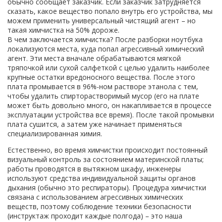
обычно сообщает заказчик. Если заказчик затрудняется
сказать, какое вещество попало внутрь его устройства, мы
можем применить универсальный чистящий агент – но
такая химчистка на 50% дороже.
В чем заключается химчистка? После разборки ноутбука
локализуются места, куда попал агрессивный химический
агент. Эти места вначале обрабатываются мягкой
тряпочкой или сухой салфеткой с целью удалить наиболее
крупные остатки вредоносного вещества. После этого
плата промывается в 96%-ном растворе этанола с тем,
чтобы удалить спирторастворимый мусор (его на плате
может быть довольно много, он накапливается в процессе
эксплуатации устройства все время). После такой промывки
плата сушится, а затем уже начинает применяться
специализированная химия.
Естественно, во время химчистки происходит постоянный
визуальный контроль за состоянием материнской платы;
работы проводятся в вытяжном шкафу, инженеры
используют средства индивидуальной защиты органов
дыхания (обычно это респираторы). Процедура химчистки
связана с использованием агрессивных химических
веществ, поэтому соблюдение техники безопасности
(инструктаж проходит каждые полгода) – это наша