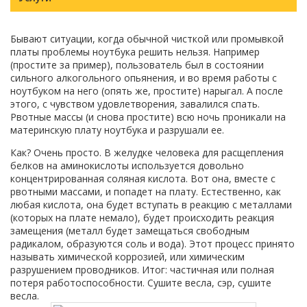
Бывают ситуации, когда обычной чисткой или промывкой
платы проблемы ноутбука решить нельзя. Например
(простите за пример), пользователь был в состоянии
сильного алкогольного опьянения, и во время работы с
ноутбуком на него (опять же, простите) нарыгал. А после
этого, с чувством удовлетворения, завалился спать.
Рвотные массы (и снова простите) всю ночь проникали на
материнскую плату ноутбука и разрушали ее.
Как? Очень просто. В желудке человека для расщепления
белков на аминокислоты используется довольно
концентрированная соляная кислота. Вот она, вместе с
рвотными массами, и попадет на плату. Естественно, как
любая кислота, она будет вступать в реакцию с металлами
(которых на плате немало), будет происходить реакция
замещения (металл будет замещаться свободным
радикалом, образуются соль и вода). Этот процесс принято
называть химической коррозией, или химическим
разрушением проводников. Итог: частичная или полная
потеря работоспособности. Сушите весла, сэр, сушите
весла.