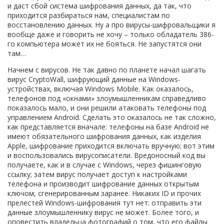
и даст сбой система шифрования данных, да так, что
приходится разбираться нам, специалистам по
восстановлению данных. Ну а про вирусы-шифровальщики я
вообще даже и говорить не хочу – только обладатель 386-
го компьютера может их не бояться. Не запустятся они
там…
Начнем с вирусов. Не так давно по планете начал шагать
вирус CryptoWall, шифрующий данные на Windows-
устройствах, включая Windows Mobile. Как оказалось,
телефонов под «окнами» злоумышленникам справедливо
показалось мало, и они решили атаковать телефоны под
управлением Android. Сделать это оказалось не так сложно,
как представляется вначале: телефоны на базе Android не
имеют обязательного шифрования данных, как изделия
Apple, шифрование приходится включать вручную; вот этим
и воспользовались вирусописатели. Вредоносный код вы
получаете, как и в случае с Windows, через фишинговую
ссылку; затем вирус получает доступ к настройками
телефона и производит шифрование данных открытым
ключом, сгенерированным заранее. Никаких ID и прочих
прелестей Windows-шифрования тут нет: отправить эти
данные злоумышленнику вирус не может. Более того, и
оповестить владельца фотографий о том, что его файлы