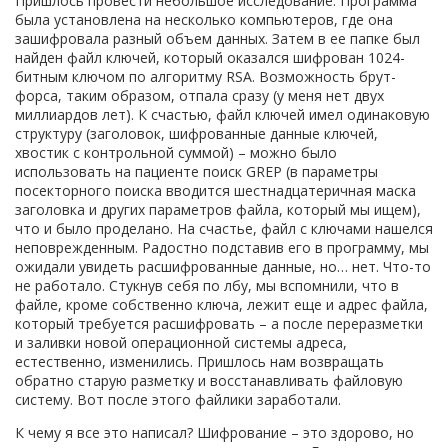
Пришлось провести небольшое исследование. Программа
была установлена на несколько компьютеров, где она
зашифровала разный объем данных. Затем в ее папке был
найден файл ключей, который оказался шифрован 1024-
битным ключом по алгоритму RSA. Возможность брут-
форса, таким образом, отпала сразу (у меня нет двух
миллиардов лет). К счастью, файл ключей имел одинаковую
структуру (заголовок, шифрованные данные ключей,
хвостик с контрольной суммой) – можно было
использовать на пациенте поиск GREP (в параметры
посекторного поиска вводится шестнадцатеричная маска
заголовка и других параметров файла, который мы ищем),
что и было проделано. На счастье, файл с ключами нашелся
неповрежденным. Радостно подставив его в программу, мы
ожидали увидеть расшифрованные данные, но… нет. Что-то
не работало. Стукнув себя по лбу, мы вспомнили, что в
файле, кроме собственно ключа, лежит еще и адрес файла,
который требуется расшифровать – а после переразметки
и заливки новой операционной системы адреса,
естественно, изменились. Пришлось нам возвращать
обратно старую разметку и восстанавливать файловую
систему. Вот после этого файлики заработали.
К чему я все это написал? Шифрование – это здорово, но