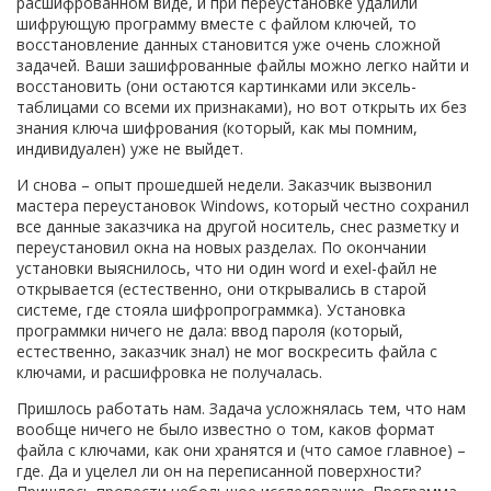
расшифрованном виде, и при переустановке удалили
шифрующую программу вместе с файлом ключей, то
восстановление данных становится уже очень сложной
задачей. Ваши зашифрованные файлы можно легко найти и
восстановить (они остаются картинками или эксель-
таблицами со всеми их признаками), но вот открыть их без
знания ключа шифрования (который, как мы помним,
индивидуален) уже не выйдет.
И снова – опыт прошедшей недели. Заказчик вызвонил
мастера переустановок Windows, который честно сохранил
все данные заказчика на другой носитель, снес разметку и
переустановил окна на новых разделах. По окончании
установки выяснилось, что ни один word и exel-файл не
открывается (естественно, они открывались в старой
системе, где стояла шифропрограммка). Установка
программки ничего не дала: ввод пароля (который,
естественно, заказчик знал) не мог воскресить файла с
ключами, и расшифровка не получалась.
Пришлось работать нам. Задача усложнялась тем, что нам
вообще ничего не было известно о том, каков формат
файла с ключами, как они хранятся и (что самое главное) –
где. Да и уцелел ли он на переписанной поверхности?