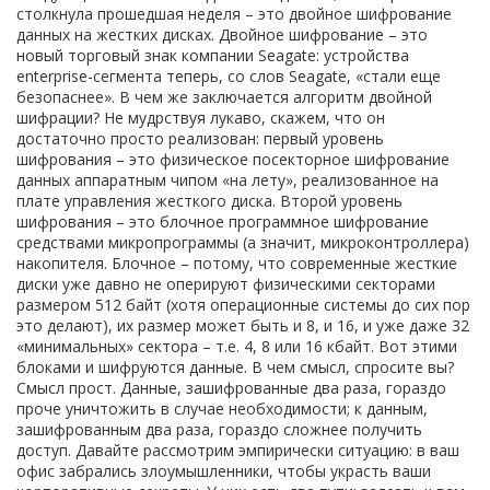
столкнула прошедшая неделя – это двойное шифрование
данных на жестких дисках. Двойное шифрование – это
новый торговый знак компании Seagate: устройства
enterprise-сегмента теперь, со слов Seagate, «стали еще
безопаснее». В чем же заключается алгоритм двойной
шифрации? Не мудрствуя лукаво, скажем, что он
достаточно просто реализован: первый уровень
шифрования – это физическое посекторное шифрование
данных аппаратным чипом «на лету», реализованное на
плате управления жесткого диска. Второй уровень
шифрования – это блочное программное шифрование
средствами микропрограммы (а значит, микроконтроллера)
накопителя. Блочное – потому, что современные жесткие
диски уже давно не оперируют физическими секторами
размером 512 байт (хотя операционные системы до сих пор
это делают), их размер может быть и 8, и 16, и уже даже 32
«минимальных» сектора – т.е. 4, 8 или 16 кбайт. Вот этими
блоками и шифруются данные. В чем смысл, спросите вы?
Смысл прост. Данные, зашифрованные два раза, гораздо
проче уничтожить в случае необходимости; к данным,
зашифрованным два раза, гораздо сложнее получить
доступ. Давайте рассмотрим эмпирически ситуацию: в ваш
офис забрались злоумышленники, чтобы украсть ваши