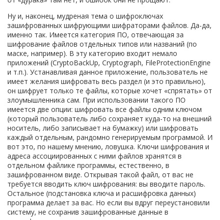
Ну и, наконец, мудреная тема о шифроключах
зашифрованных шифрующими шифраторами файлов. Да-да,
именно так. Имеется категория ПО, отвечающая за
шифрование файлов отдельных типов или названий (по
маске, например). В эту категорию входит немало
приложений (CryptoBackUp, Cryptograph, FileProtectionEngine
и т.п.). Устанавливая данное приложение, пользователь не
имеет желания шифровать весь раздел (и это правильно),
он шифрует только те файлы, которые хочет «спрятать» от
злоумышленника сам. При использовании такого ПО
имеется две опции: шифровать все файлы одним ключом
(который пользователь либо сохраняет куда-то на внешний
носитель, либо записывает на бумажку) или шифровать
каждый отдельным, рандомно генерируемым программой. И
вот это, по нашему мнению, ловушка. Ключи шифрования и
адреса ассоциированных с ними файлов хранятся в
отдельном файлике программы, естественно, в
зашифрованном виде. Открывая такой файл, от вас не
требуется вводить ключ шифрования: вы вводите пароль.
Остальное (подстановка ключа и расшифровка данных)
программа делает за вас. Но если вы вдруг переустановили
систему, не сохранив зашифрованные данные в