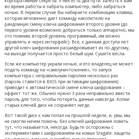
корпоративные секреты. У них есть два пути: залезть к вам
во время работы и забрать компьютер, либо забраться
ночью. В первом случае Вы набираете комбинацию клавиш,
которая мгновенно дает команду накопителю на
рандомную смену ключа шифрования второго уровня (до
первого уровня возможно добраться только аппаратно, мы
это помним; второй уровень программный, им можно
управлять и через интерфейс). Все, к данным доступа нет:
другой ключ шифрования расшифровывает их по-другому,
на выходе получается просто белый шум. Сушите весла.
Если же компьютер украли ночью, и его владелец не может
подать команду на «самоуничтожение», то запуск
компьютера с неправильным паролем несколько раз
(пароль ставится в BIOS при активации шифрования)
приводит к автоматической смене ключа шифрования –
эффект тот же. Обычно нужно 3 раза неправильно ввести
пароль для того, чтобы потерять данные навсегда. Копии
старых ключей диск не сохраняет нигде.
Вот такой диск к нам попал на прошлой неделе, и, увы, мы
не смогли ничем помочь: без ключей шифрования ловить
тут, что называется, некогда. Будьте осторожны с
экспериментами с шифрованием на новых Sragate: защиты
от «дурака» там нет, и ошибок они не прощают.