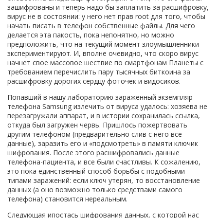
зашифрованы и теперь надо бы заплатить за расшифровку,
вирус не в состоянии: у него нет прав root для того, чтобы
начать писать в телефон собственные файлы. Для чего
делается эта пакость, пока непонятно, но можно
предположить, что на текущий момент злоумышленники
экспериментируют. И, вполне очевидно, что скоро вирус
начнет свое массовое шествие по смартфонам Планеты с
требованием перечислить пару тысячных биткоина за
расшифровку дорогих сердцу фоточек и видосиков.
Попавший в нашу лабораторию зараженный экземпляр
телефона Samsung излечить от вируса удалось: хозяева не
перезагружали аппарат, и в истории сохранилась ссылка,
откуда был загружен червь. Пришлось пожертвовать
другим телефоном (предварительно слив с него все
данные), заразить его и «подсмотреть» в памяти ключик
шифрования. После этого расшифровались данные
телефона-пациента, и все были счастливы. К сожалению,
это пока единственный способ борьбы с подобными
типами заражений: если ключ утерян, то восстановление
данных (а оно возможно только средствами самого
телефона) становится нереальным.
Следующая ипостась шифрования данных, с которой нас