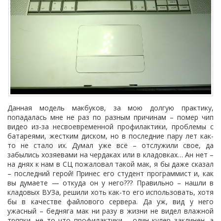
Данная модель макбуков, за мою долгую практику,
попадалась мне не раз по разным причинам – помер чип
видео из-за несвоевременной профилактики, проблемы с
батареями, жестким диском, но в последние пару лет как-
то не стало их. Думал уже всё – отслужили свое, да
забылись хозяевами на чердаках или в кладовках… Ан нет –
на днях к нам в СЦ пожаловал такой мак, я бы даже сказал
– последний герой! Принес его студент программист и, как
вы думаете — откуда он у него??? Правильно – нашли в
кладовых ВУЗа, решили хоть как-то его использовать, хотя
бы в качестве файлового сервера. Да уж, вид у него
ужасный – бедняга мак ни разу в жизни не видел влажной
тряпки, не то что профилактики – один кулер заклинен, а