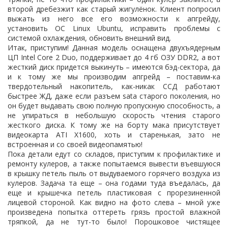
второй дребезжит как старый жигулёнок. Клиент попросил
выжать из него все его возможности к апгрейду,
установить ОС
Linux
Ubuntu
, исправить проблемы с
системой охлаждения, обновить внешний вид.
Итак, приступим! Данная модель оснащена двухъядерным
ЦП
Intel
Core
2
Duo
, поддерживает до 4 гб ОЗУ
DDR
2, а вот
жесткий диск придется выкинуть – имеются бэд-сектора, да
и к тому же мы производим апгрейд – поставим-ка
твердотельный накопитель, как-никак ССД работают
быстрее ЖД, даже если разъем
sata
старого поколения, но
он будет выдавать свою полную пропускную способность, а
не упираться в небольшую скорость чтения старого
жесткого диска. К тому же на борту мака присутствует
видеокарта
ATI
X
1600, хоть и старенькая, зато не
встроенная и со своей видеопамятью!
Пока детали едут со складов, приступим к профилактике и
ремонту кулеров, а также попытаемся вывести въевшуюся
в крышку петель пыль от выдуваемого горячего воздуха из
кулеров. Задача та еще – она годами туда въедалась, да
еще и крышечка петель пластиковая с прорезиненной
лицевой стороной. Как видно на фото слева – мной уже
произведена попытка оттереть грязь простой влажной
тряпкой, да не тут-то было! Порошковое чистящее