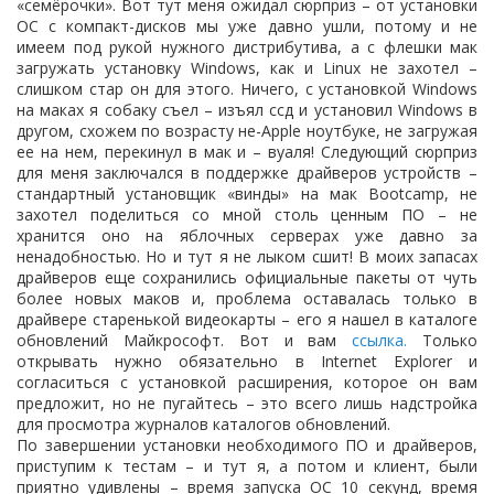
«семёрочки». Вот тут меня ожидал сюрприз – от установки
ОС с компакт-дисков мы уже давно ушли, потому и не
имеем под рукой нужного дистрибутива, а с флешки мак
загружать установку
Windows,
как и
Linux
не захотел –
слишком стар он для этого. Ничего, с установкой
Windows
на маках я собаку съел – изъял ссд и установил
Windows
в
другом, схожем по возрасту не-
Apple
ноутбуке, не загружая
ее на нем, перекинул в мак и – вуаля! Следующий сюрприз
для меня заключался в поддержке драйверов устройств –
стандартный установщик «винды» на мак
Bootcamp
, не
захотел поделиться со мной столь ценным ПО – не
хранится оно на яблочных серверах уже давно за
ненадобностью. Но и тут я не лыком сшит! В моих запасах
драйверов еще сохранились официальные пакеты от чуть
более новых маков и, проблема оставалась только в
драйвере старенькой видеокарты – его я нашел в каталоге
обновлений Майкрософт. Вот и вам
ссылка.
Только
открывать нужно обязательно в
Internet
Explorer
и
согласиться с установкой расширения, которое он вам
предложит, но не пугайтесь – это всего лишь надстройка
для просмотра журналов каталогов обновлений.
По завершении установки необходимого ПО и драйверов,
приступим к тестам – и тут я, а потом и клиент, были
приятно удивлены – время запуска ОС 10 секунд, время