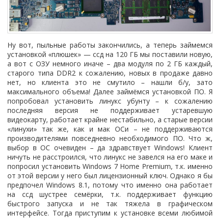
Ну вот, пыльные работы закончились, а теперь займемся
установкой «плюшек» — ссд на 120 ГБ мы поставили новую,
а вот с ОЗУ немного иначе – два модуля по 2 ГБ каждый,
старого типа
DDR
2 к сожалению, новых в продаже давно
нет, но клиента это не смутило – нашли б/у, зато
максимального объема! Далее займёмся установкой ПО. Я
попробовал установить линукс убунту – к сожалению
последняя версия не поддерживает устаревшую
видеокарту, работает крайне нестабильно, а старые версии
«линухи» так же, как и мак ОСи – не поддерживаются
производителями повседневно необходимого ПО. Что ж,
выбор в ОС очевиден – да здравствует
Windows
! Клиент
ничуть не расстроился, что линукс не завелся на его маке и
попросил установить
Windows
7
Home
Premium
, т.к. именно
от этой версии у него был лицензионный ключ. Однако я бы
предпочел
Windows
8.1, потому что именно она работает
на ссд шустрее семёрки, т.к. поддерживает функцию
быстрого запуска и не так тяжела в графическом
интерфейсе. Тогда приступим к установке всеми любимой