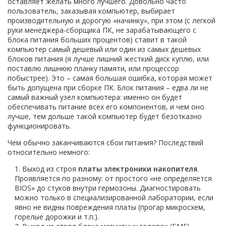
оставляет желать много лучшего. Довольно часто
пользователь, заказывая компьютер, выбирает
производительную и дорогую «начинку», при этом (с легкой
руки менеджера-сборщика ПК, не зарабатывающего с
блока питания больших процентов) ставит в такой
компьютер самый дешевый или один из самых дешевых
блоков питания (я лучше лишний жесткий диск куплю, или
поставлю лишнюю планку памяти, или процессор
побыстрее). Это – самая большая ошибка, которая может
быть допущена при сборке ПК. Блок питания – едва ли не
самый важный узел компьютера: именно он будет
обеспечивать питание всех его компонентов, и чем оно
лучше, тем дольше такой компьютер будет безотказно
функционировать.
Чем обычно заканчиваются сбои питания? Последствий
относительно немного:
Выход из строя
платы электроники накопителя
.
Проявляется по разному: от простого «не определяется
BIOS» до стуков внутри гермозоны. Диагностировать
можно только в специализированной лаборатории, если
явно не видны повреждения платы (прогар микросхем,
горелые дорожки и т.п.).