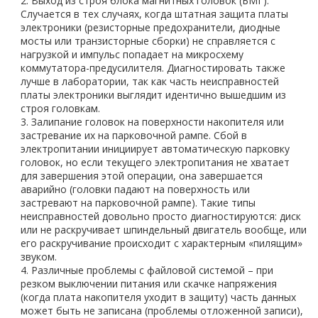
Выход из строя блока магнитных головок (БМГ).
Случается в тех случаях, когда штатная защита платы
электроники (резисторные предохранители, диодные
мосты или транзисторные сборки) не справляется с
нагрузкой и импульс попадает на микросхему
коммутатора-предусилителя. Диагностировать также
лучше в лаборатории, так как часть неисправностей
платы электроники выглядит идентично вышедшим из
строя головкам.
Залипание головок на поверхности накопителя или
застревание их на парковочной рампе. Сбой в
электропитании инициирует автоматическую парковку
головок, но если текущего электропитания не хватает
для завершения этой операции, она завершается
аварийно (головки падают на поверхность или
застревают на парковочной рампе). Такие типы
неисправностей довольно просто диагностируются: диск
или не раскручивает шпиндельный двигатель вообще, или
его раскручивание происходит с характерным «пилящим»
звуком.
Различные проблемы с файловой системой – при
резком выключении питания или скачке напряжения
(когда плата накопителя уходит в защиту) часть данных
может быть не записана (проблемы отложенной записи),