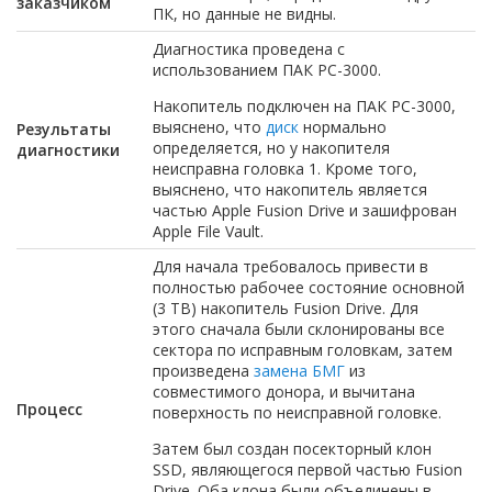
заказчиком
ПК, но данные не видны.
Диагностика проведена с
использованием ПАК РС-3000.
Накопитель подключен на ПАК РС-3000,
выяснено, что
диск
нормально
Результаты
определяется, но у накопителя
диагностики
неисправна головка 1. Кроме того,
выяснено, что накопитель является
частью Apple Fusion Drive и зашифрован
Apple File Vault.
Для начала требовалось привести в
полностью рабочее состояние основной
(3 TB) накопитель Fusion Drive. Для
этого сначала были склонированы все
сектора по исправным головкам, затем
произведена
замена БМГ
из
совместимого донора, и вычитана
Процесс
поверхность по неисправной головке.
Затем был создан посекторный клон
SSD, являющегося первой частью Fusion
Drive. Оба клона были объединены в