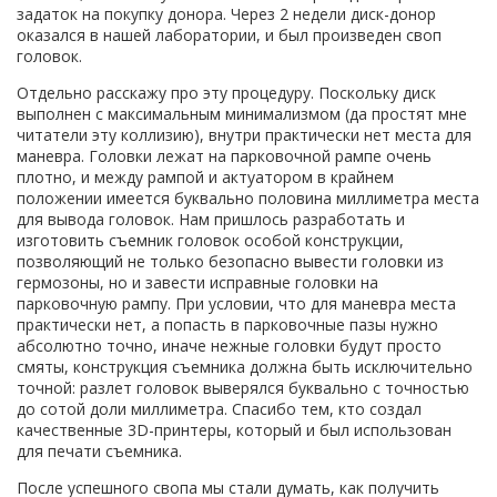
задаток на покупку донора. Через 2 недели диск-донор
оказался в нашей лаборатории, и был произведен своп
головок.
Отдельно расскажу про эту процедуру. Поскольку диск
выполнен с максимальным минимализмом (да простят мне
читатели эту коллизию), внутри практически нет места для
маневра. Головки лежат на парковочной рампе очень
плотно, и между рампой и актуатором в крайнем
положении имеется буквально половина миллиметра места
для вывода головок. Нам пришлось разработать и
изготовить съемник головок особой конструкции,
позволяющий не только безопасно вывести головки из
гермозоны, но и завести исправные головки на
парковочную рампу. При условии, что для маневра места
практически нет, а попасть в парковочные пазы нужно
абсолютно точно, иначе нежные головки будут просто
смяты, конструкция съемника должна быть исключительно
точной: разлет головок выверялся буквально с точностью
до сотой доли миллиметра. Спасибо тем, кто создал
качественные 3D-принтеры, который и был использован
для печати съемника.
После успешного свопа мы стали думать, как получить