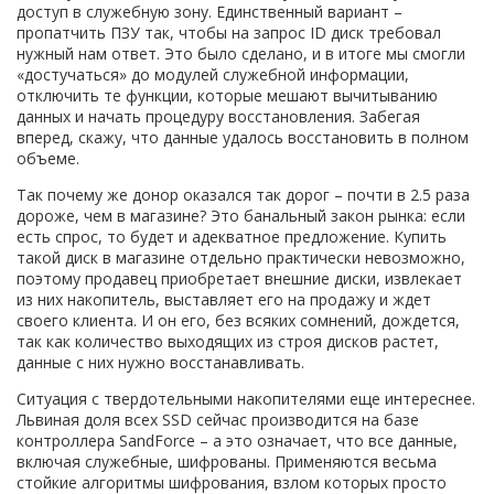
доступ в служебную зону. Единственный вариант –
пропатчить ПЗУ так, чтобы на запрос ID диск требовал
нужный нам ответ. Это было сделано, и в итоге мы смогли
«достучаться» до модулей служебной информации,
отключить те функции, которые мешают вычитыванию
данных и начать процедуру восстановления. Забегая
вперед, скажу, что данные удалось восстановить в полном
объеме.
Так почему же донор оказался так дорог – почти в 2.5 раза
дороже, чем в магазине? Это банальный закон рынка: если
есть спрос, то будет и адекватное предложение. Купить
такой диск в магазине отдельно практически невозможно,
поэтому продавец приобретает внешние диски, извлекает
из них накопитель, выставляет его на продажу и ждет
своего клиента. И он его, без всяких сомнений, дождется,
так как количество выходящих из строя дисков растет,
данные с них нужно восстанавливать.
Ситуация с твердотельными накопителями еще интереснее.
Львиная доля всех SSD сейчас производится на базе
контроллера SandForce – а это означает, что все данные,
включая служебные, шифрованы. Применяются весьма
стойкие алгоритмы шифрования, взлом которых просто