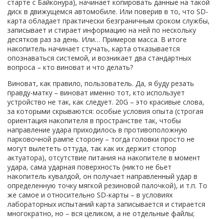
старте с Байконура), начинает копировать данные на такой
диск в движущемся автомобиле. Или поверив в то, что SD-
карта обладает практически безграничным сроком службы,
записывает и стирает информацию на ней по нескольку
десятков раз за день. Или… Примеров масса. В итоге
накопитель начинает стучать, карта отказывается
опознаваться системой, и возникает два стандартных
вопроса – кто виноват и что делать?
Виноват, как правило, пользователь. Да, я буду резать
правду-матку – виноват именно тот, кто использует
устройство не так, как следует. 20G – это красивые слова,
за которыми скрываются: особые условия опыта (строгая
ориентация накопителя в пространстве так, чтобы
направление удара приходилось в противоположную
парковочной рампе сторону – тогда головки просто не
могут вылететь оттуда, так как их держит стопор
актуатора), отсутствие питания на накопителе в момент
удара, сама ударная поверхность (никто не бьет
накопитель кувалдой, он получает направленный удар в
определенную точку мягкой резиновой палочкой), и т.п. То
же самое и относительно SD-карты – в условиях
лабораторных испытаний карта записывается и стирается
многократно, но – вся целиком, а не отдельные файлы;