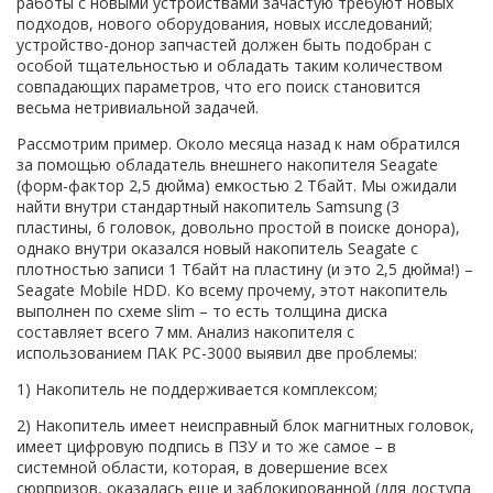
работы с новыми устройствами зачастую требуют новых
подходов, нового оборудования, новых исследований;
устройство-донор запчастей должен быть подобран с
особой тщательностью и обладать таким количеством
совпадающих параметров, что его поиск становится
весьма нетривиальной задачей.
Рассмотрим пример. Около месяца назад к нам обратился
за помощью обладатель внешнего накопителя Seagate
(форм-фактор 2,5 дюйма) емкостью 2 Тбайт. Мы ожидали
найти внутри стандартный накопитель Samsung (3
пластины, 6 головок, довольно простой в поиске донора),
однако внутри оказался новый накопитель Seagate с
плотностью записи 1 Тбайт на пластину (и это 2,5 дюйма!) –
Seagate Mobile HDD. Ко всему прочему, этот накопитель
выполнен по схеме slim – то есть толщина диска
составляет всего 7 мм. Анализ накопителя с
использованием ПАК РС-3000 выявил две проблемы:
1) Накопитель не поддерживается комплексом;
2) Накопитель имеет неисправный блок магнитных головок,
имеет цифровую подпись в ПЗУ и то же самое – в
системной области, которая, в довершение всех
сюрпризов, оказалась еще и заблокированной (для доступа