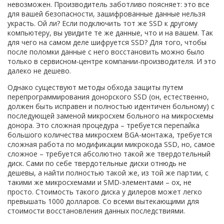
невозможен. Производитель заботливо поясняет: это все
для вашей безопасности, зашифрованные данные нельзя
украсть. Ой ли? Если подключить тот же SSD к другому
компьютеру, вы увидите те же данные, что и на вашем. Так
для чего на самом деле шифруется SSD? Для того, чтобы
после поломки данные с него восстановить можно было
только в сервисном-центре компании-производителя. И это
далеко не дешево.
Однако существуют методы обхода защиты путем
перепрограммирования донорского SSD (он, естественно,
должен быть исправен и полностью идентичен больному) с
последующей заменой микросхем больного на микросхемы
донора. Это сложная процедура – требуется перепайка
большого количества микросхем BGA-монтажа, требуется
сложная работа по модификации микрокода SSD, но, самое
сложное – требуется абсолютно такой же твердотельный
диск. Сами по себе твердотельные диски отнюдь не
дешевы, а найти полностью такой же, из той же партии, с
такими же микросхемами и SMD-элементами – ох, не
просто. Стоимость такого диска у дилеров может легко
превышать 1000 долларов. Со всеми вытекающими для
стоимости восстановления данных последствиями.