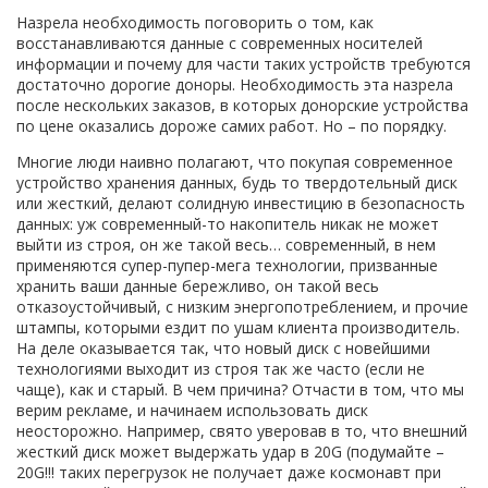
Назрела необходимость поговорить о том, как
восстанавливаются данные с современных носителей
информации и почему для части таких устройств требуются
достаточно дорогие доноры. Необходимость эта назрела
после нескольких заказов, в которых донорские устройства
по цене оказались дороже самих работ. Но – по порядку.
Многие люди наивно полагают, что покупая современное
устройство хранения данных, будь то твердотельный диск
или жесткий, делают солидную инвестицию в безопасность
данных: уж современный-то накопитель никак не может
выйти из строя, он же такой весь… современный, в нем
применяются супер-пупер-мега технологии, призванные
хранить ваши данные бережливо, он такой весь
отказоустойчивый, с низким энергопотреблением, и прочие
штампы, которыми ездит по ушам клиента производитель.
На деле оказывается так, что новый диск с новейшими
технологиями выходит из строя так же часто (если не
чаще), как и старый. В чем причина? Отчасти в том, что мы
верим рекламе, и начинаем использовать диск
неосторожно. Например, свято уверовав в то, что внешний
жесткий диск может выдержать удар в 20G (подумайте –
20G!!! таких перегрузок не получает даже космонавт при