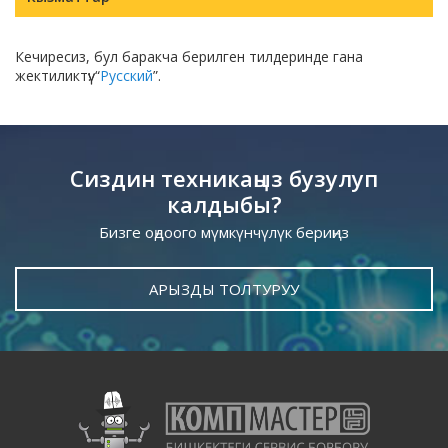
Кечиресиз, бул баракча берилген тилдеринде гана
жектиликтүү: “
Русский
”.
Сиздин техникаңыз бузулуп
калдыбы?
Бизге оңдоого мүмкүнчүлүк бериңиз
АРЫЗДЫ ТОЛТУРУУ