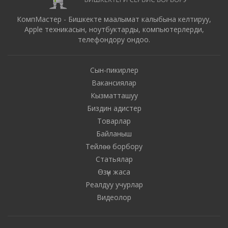
КомпМастер - Бишкекте маалымат калыбына келтируу,
Apple техникасын, ноутбуктарды, компьютерлерди,
телефондору ондоо.
Сын-пикирлер
Вакансиялар
Кызматташуу
Биздин адистер
Товарлар
Байланыш
Тейлөө борбору
Статьялар
Өзүн жаса
Реалдуу учурлар
Видеолор