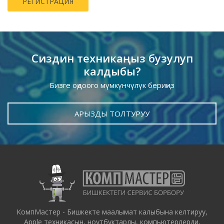
Сиздин техникаңыз бузулуп
калдыбы?
Бизге оңдоого мүмкүнчүлүк бериңиз
АРЫЗДЫ ТОЛТУРУУ
КомпМастер - Бишкекте маалымат калыбына келтируу,
Apple техникасын, ноутбуктарды, компьютерлерди,