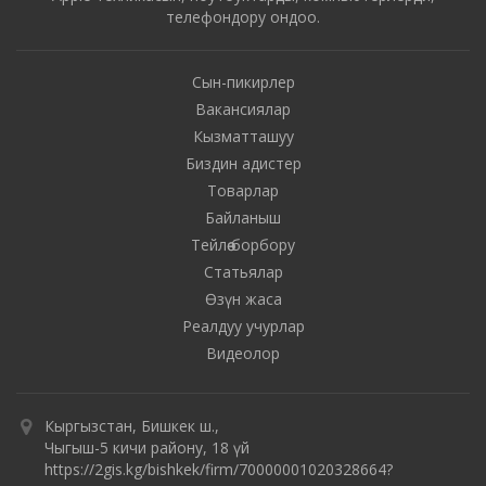
телефондору ондоо.
Сын-пикирлер
Вакансиялар
Кызматташуу
Биздин адистер
Товарлар
Байланыш
Тейлөө борбору
Статьялар
Өзүн жаса
Реалдуу учурлар
Видеолор
Кыргызстан, Бишкек ш.,
Чыгыш-5 кичи району, 18 үй
https://2gis.kg/bishkek/firm/70000001020328664?