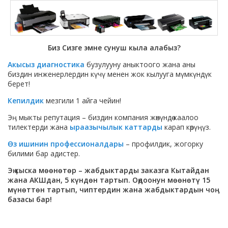
Биз Сизге эмне сунуш кыла алабыз?
Акысыз диагностика
бузулууну аныктоого жана аны
биздин инженерлердин күчү менен жок кылууга мүмкүндүк
берет!
Кепилдик
мезгили 1 айга чейин!
Эӊ мыкты репутация – биздин компания жөнүндө каалоо
тилектерди жана
ыраазычылык каттарды
карап көрүӊүз.
Өз ишинин профессионалдары
– профилдик, жогорку
билими бар адистер.
Эӊ кыска мөөнөтөр – жабдыктарды заказга Кытайдан
жана АКШдан, 5 күндөн тартып. Оӊдоонун мөөнөтү 15
мүнөттөн тартып, чиптердин жана жабдыктардын чоӊ
базасы бар!