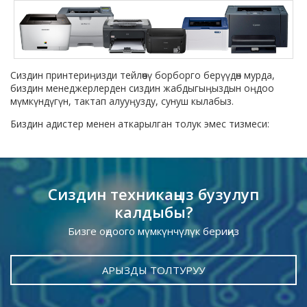
Сиздин принтериӊизди тейлөөчү борборго берүүдөн мурда,
биздин менеджерлерден сиздин жабдыгыӊыздын оӊдоо
мүмкүндүгүн, тактап алууӊузду, сунуш кылабыз.
Биздин адистер менен аткарылган толук эмес тизмеси:
Сиздин техникаңыз бузулуп
калдыбы?
Бизге оңдоого мүмкүнчүлүк бериңиз
АРЫЗДЫ ТОЛТУРУУ