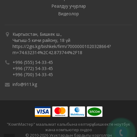
Реалдуу учурлар
Видеолор
Кыргызстан, Бишкек ш.,
Чыгыш-5 кичи району, 18 үй
https://2gis.kg/bishkek/firm/70000001020328664?
m=74.632314%2C42.873744%2F18
+996 (555) 54-33-45
+996 (772) 54-33-45
+996 (700) 54-33-45
info@911.kg
"КомпМастер" маалымат калыбына келтирүү. Бишкекте ноутбук
жана компьютер оңдоо
© 2010-2026 Укуктардын бардыгы корголгон