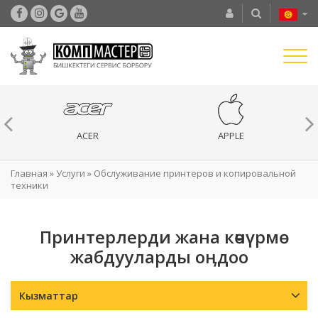
ACER
APPLE
Главная
»
Услуги
»
Обслуживание принтеров и копировальной
техники
Принтерлерди жана көчүрмө
жабдууларды оӊдоо
Кызматтар