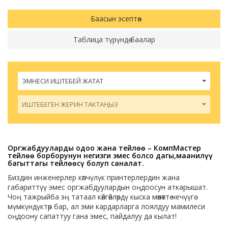
Баасын эсептөө
Таблица түрүндө баалар
ЭМНЕСИ ИШТЕБЕЙ ЖАТАТ
ИШТЕБЕГЕН ЖЕРИН ТАКТАҢЫЗ
Оргжабдууларды оӊдоо жана тейлөө – КомпМастер
тейлөө борборунун негизги эмес болсо дагы,маанилүү
багыттагы тейлөөсү болуп саналат.
Биздин инженерлер көпчүлүк принтерлердин жана
габариттүү эмес оргжабдуулардын оӊдоосун аткарышат.
Чоӊ тажрыйба эӊ татаал көйгөйлөрдү кыска мөөнөттө чечүүгө
мүмкүндүктөр бар, ал эми кардарларга лоялдуу мамилеси
оӊдоону сапаттуу гана эмес, пайдалуу да кылат!