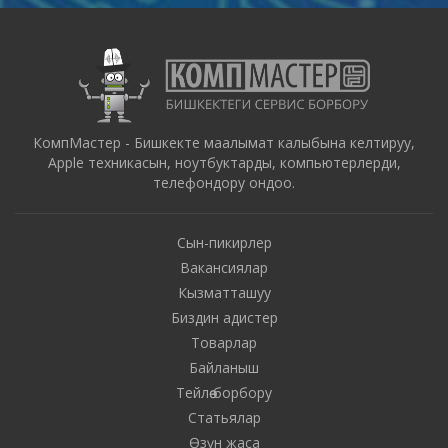
КомпМастер - Бишкекте маалымат калыбына келтируу,
Apple техникасын, ноутбуктарды, компьютерлерди,
телефондору ондоо.
Сын-пикирлер
Вакансиялар
Кызматташуу
Биздин адистер
Товарлар
Байланыш
Тейлөө борбору
Статьялар
Өзүн жаса