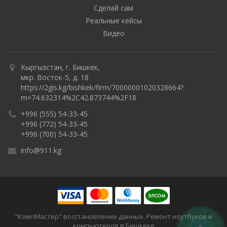
Сделай сам
Реальные кейсы
Видео
Кыргызстан, г. Бишкек,
мкр. Восток-5, д. 18
https://2gis.kg/bishkek/firm/70000001020328664?
m=74.632314%2C42.873744%2F18
+996 (555) 54-33-45
+996 (772) 54-33-45
+996 (700) 54-33-45
info@911.kg
"КомпМастер" восстановление данных. Ремонт ноутбуков и
компьютеров в Бишкеке