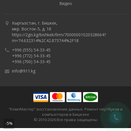
Видео
Кыргызстан, г. Бишкек,
мкр. Восток-5, д. 18
https://2gis.kg/bishkek/firm/70000001020328664?
m=74.632314%2C42.873744%2F18
+996 (555) 54-33-45
+996 (772) 54-33-45
+996 (700) 54-33-45
info@911.kg
"КомпМастер" восстановление данных. Ремонт ноутбуков и
компьютеров в Бишкеке
© 2010-2026 Все права защищены
-5%