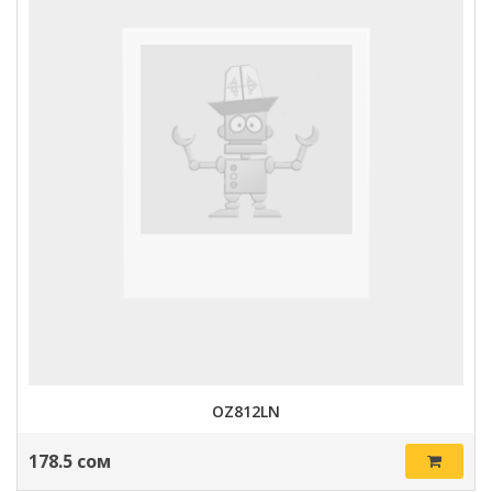
OZ812LN
178.5 сом