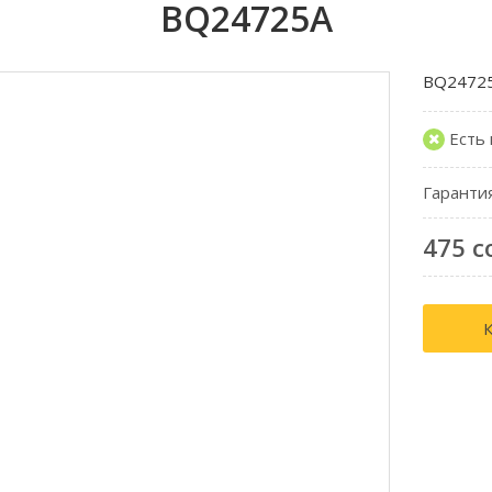
BQ24725A
BQ2472
Есть
Гаранти
475 с