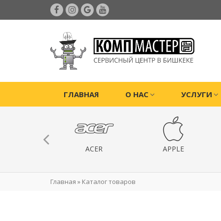
ГЛАВНАЯ
О НАС
УСЛУГИ
ИГРОВЫЕ
ACER
APPLE
РИСТАВКИ
Главная
»
Каталог товаров