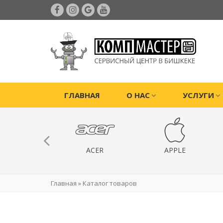
ГЛАВНАЯ
О НАС
УСЛУГИ
ИГРОВЫЕ
ACER
APPLE
РИСТАВКИ
Главная
»
Каталог товаров