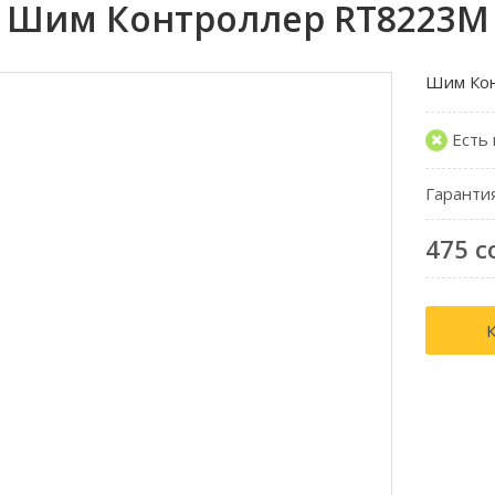
Шим Контроллер RT8223M
Шим Ко
Есть
Гаранти
475 с