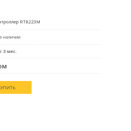
нтроллер RT8223M
 в наличии
я:
3 мес.
ом
КУПИТЬ