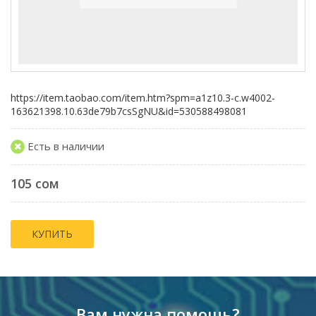
https://item.taobao.com/item.htm?spm=a1z10.3-c.w4002-
163621398.10.63de79b7csSgNU&id=530588498081
Есть в наличии
105 сом
КУПИТЬ
Вам нужна помощь?