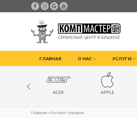
ГЛАВНАЯ
О НАС
УСЛУГИ
ИГРОВЫЕ
ACER
APPLE
РИСТАВКИ
Главная
»
Каталог товаров