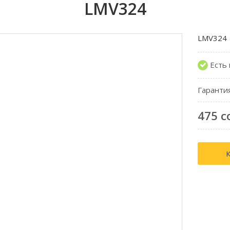
LMV324
LMV324
Есть
Гаранти
475 с