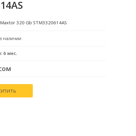
614AS
 Maxtor 320 Gb STM3320614AS
 в наличии
я:
6 мес.
сом
КУПИТЬ