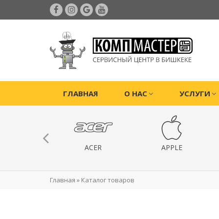
ГЛАВНАЯ
О НАС
УСЛУГИ
ИГРОВЫЕ
ACER
APPLE
РИСТАВКИ
Главная
»
Каталог товаров