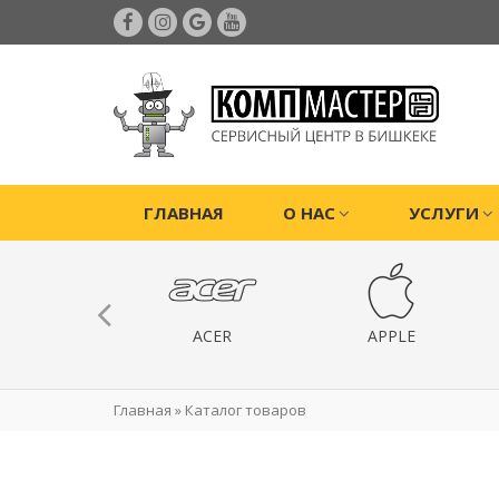
ГЛАВНАЯ
О НАС
УСЛУГИ
ИГРОВЫЕ
ACER
APPLE
РИСТАВКИ
Главная
»
Каталог товаров