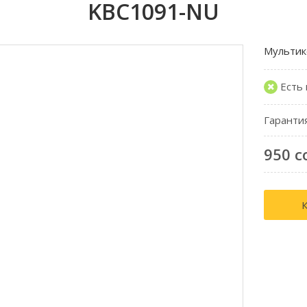
KBC1091-NU
Мультик
Есть
Гаранти
950 с