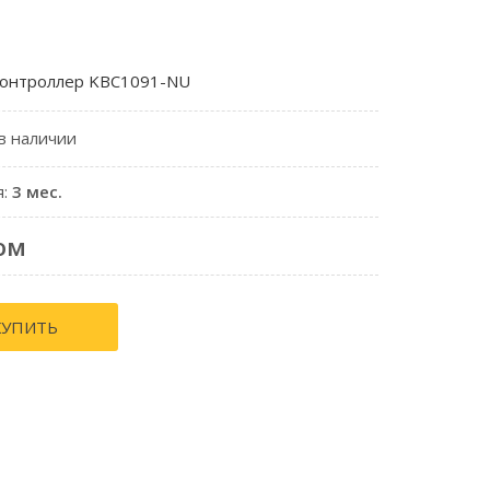
онтроллер KBC1091-NU
 в наличии
я:
3 мес.
ом
КУПИТЬ