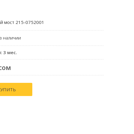
й мост 215-0752001
 в наличии
я:
3 мес.
сом
КУПИТЬ