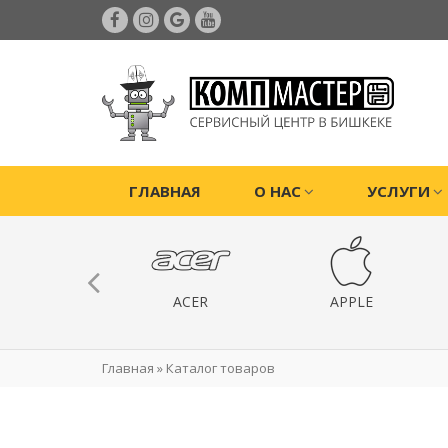
ГЛАВНАЯ
О НАС
УСЛУГИ
ИГРОВЫЕ
ACER
APPLE
РИСТАВКИ
Главная
»
Каталог товаров