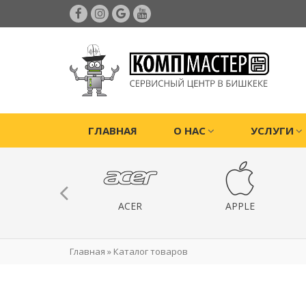
ГЛАВНАЯ
О НАС
УСЛУГИ
ИГРОВЫЕ
ACER
APPLE
РИСТАВКИ
Главная
»
Каталог товаров