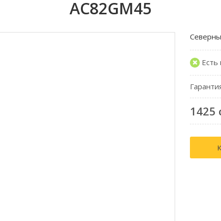
AC82GM45
Северны
Есть
Гаранти
1425 