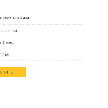
й мост AC82GM45
 в наличии
я:
3 мес.
сом
КУПИТЬ