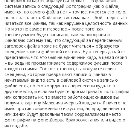
поверхности карты образуется «каша» — в файловой
системе запись о следующей фотографии (как о файле)
имеется, но самого файла нет – точнее, имеется его тело,
но нет заголовка. Файловая система дает сбой – перестают
читаться все файлы, так как нарушена целостность данных.
Но и это не самое интересное – после того, как
«невпихуемое» будет записано, камера «поправит»
файловую систему так, что следующий за переписанным
заголовок файла тоже не будет читаться – образуется
смещение записи файловой системы. Ну а теперь давайте
представим, что это был не единичный кадр, а целая серия
– вы ведь не просматриваете содержимое флешки после
каждого снимка. Соответственно, вы получите серию
смещений, которые превращают записи о файлах в
нечитаемый вид: то есть в файловой системе запись о
файле есть, но его координаты перенесены куда-то в
другое место, и если вы будете просматривать фотографии
или копировать их, то вместо работающих снимков вы
получите картину Малевича «черный квадрат». Я ничего не
имею против современного искусства, но вряд ли невеста
или жених будут довольны таким сюрреализмом вместо
фотографии на фоне Дворца бракосочетания или видео о
их свадьбе.