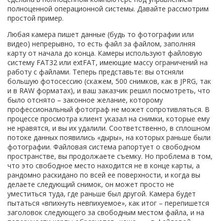
полноценной операционной системы. Давайте рассмотрим
простой пример.
Любая камера пишет данные (будь то фотографии или
видео) непрерывно, то есть файл за файлом, заполняя
карту от начала до конца. Камеры используют файловую
систему FAT32 или extFAT, имеющие массу ограничений на
работу с файлами. Теперь представьте: вы отсняли
большую фотосессию (скажем, 500 снимков, как в JPRG, так
и в RAW форматах), и ваш заказчик решил посмотреть, что
было отснято – законное желание, которому
профессиональный фотограф не может сопротивляться. В
процессе просмотра клиент указал на снимки, которые ему
не нравятся, и вы их удалили. Соответственно, в сплошном
потоке данных появились «дыры», на которых раньше были
фотографии. Файловая система рапортует о свободном
пространстве, вы продолжаете съемку. Но проблема в том,
что это свободное место находится не в конце карты, а
рандомно раскидано по всей ее поверхности, и когда вы
делаете следующий снимок, он может просто не
уместиться туда, где раньше был другой. Камера будет
пытаться «впихнуть невпихуемое», как итог – перепишется
заголовок следующего за свободным местом файла, и на