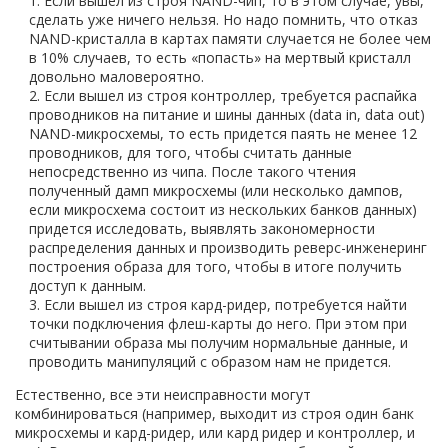
Если вышел из строя NAND-чип, то в этом случае, увы,
сделать уже ничего нельзя. Но надо помнить, что отказ
NAND-кристалла в картах памяти случается не более чем
в 10% случаев, то есть «попасть» на мертвый кристалл
довольно маловероятно.
Если вышел из строя контроллер, требуется распайка
проводников на питание и шины данных (data in, data out)
NAND-микросхемы, то есть придется паять не менее 12
проводников, для того, чтобы считать данные
непосредственно из чипа. После такого чтения
полученный дамп микросхемы (или несколько дампов,
если микросхема состоит из нескольких банков данных)
придется исследовать, выявлять закономерности
распределения данных и производить реверс-инженеринг
построения образа для того, чтобы в итоге получить
доступ к данным.
Если вышел из строя кард-ридер, потребуется найти
точки подключения флеш-карты до него. При этом при
считывании образа мы получим нормальные данные, и
проводить манипуляций с образом нам не придется.
Естественно, все эти неисправности могут
комбинироваться (например, выходит из строя один банк
микросхемы и кард-ридер, или кард ридер и контроллер, и