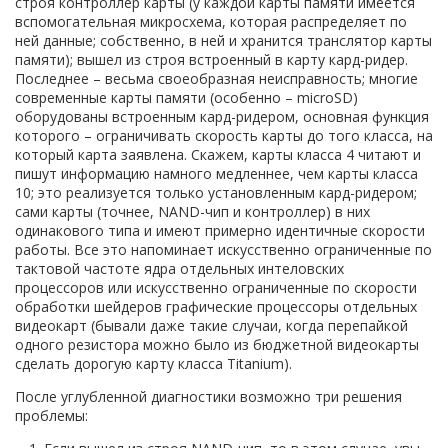
строя контроллер карты (у каждой карты памяти имеется
вспомогательная микросхема, которая распределяет по
ней данные; собственно, в ней и хранится транслятор карты
памяти); вышел из строя встроенный в карту кард-ридер.
Последнее – весьма своеобразная неисправность; многие
современные карты памяти (особенно – microSD)
оборудованы встроенным кард-ридером, основная функция
которого – ограничивать скорость карты до того класса, на
который карта заявлена. Скажем, карты класса 4 читают и
пишут информацию намного медленнее, чем карты класса
10; это реализуется только установленным кард-ридером;
сами карты (точнее, NAND-чип и контроллер) в них
одинакового типа и имеют примерно идентичные скорости
работы. Все это напоминает искусственно ограниченные по
тактовой частоте ядра отдельных интеловских
процессоров или искусственно ограниченные по скорости
обработки шейдеров графические процессоры отдельных
видеокарт (бывали даже такие случаи, когда перепайкой
одного резистора можно было из бюджетной видеокарты
сделать дорогую карту класса Titanium).
После углубленной диагностики возможно три решения
проблемы: