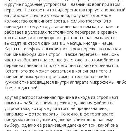
и другие подобные устройства. Главный их враг при этом –
перегрев. Не секрет, что видеорегистратор, установленный
на лобовом стекле автомобиля, получает огромное
количество солнечного света, и сильно греется. Это
приводит к тому, что установленная в нем карта памяти
работает в условиях постоянного перегрева; в среднем
карты памяти из видеорегистраторов в нашем климате
выходят из строя один раз в 3 месяца, иногда – чаще.
Карты в телефонах выходят из строя пореже, но главная
причина выхода их из строя – также перегрев. Телефоны
часто «забывают» на солнце (на столе, в автомобиле на
передней панели и т.п.), отчего они сильно нагреваются.
Кстати, это же может оказаться в конечном итоге и
причиной выхода из строя самого телефона – либо
«умирают» находящиеся внутри аппарата микросхемы, либо
«течет» дисплей.
Другая распространенная причина выхода из строя карт
памяти – работа с ними в режиме удаления файлов на
устройствах, которые для этого не предназначены,
например – фотоаппараты. Конечно, в фотоаппарате
предусмотрена функция удаления снимков по вашему
выбору, однако ее реализация далека от той, какой она
сделана в полноценном компьютере под управлением