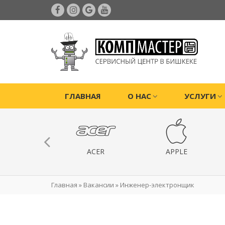
ГЛАВНАЯ
О НАС
УСЛУГИ
ИГРОВЫЕ
ACER
APPLE
РИСТАВКИ
Главная
»
Вакансии
»
Инженер-электронщик