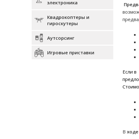
электроника
Предв
возмож
Квадрокоптеры и
предва
гироскутеры
Аутсорсинг
Игровые приставки
Если в
предл
Стоимо
В
ходе 