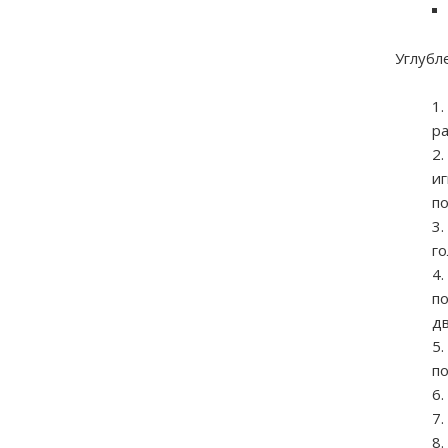
Углубл
р
иг
п
го
по
дв
п