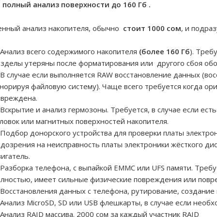
полный анализ поверхности до 160 Гб .
енный анализ накопителя, обычно
стоит 1000 сом
, и подра
Анализ всего содержимого накопителя
(более 160 Гб
). Треб
азделы утеряны после форматирования или другого сбоя об
В случае если выполняется RAW восстановление данных (во
норируя файловую систему). Чаще всего требуется когда ор
овреждена.
Вскрытие и анализ гермозоны. Требуется, в случае если ес
ловок или магнитных поверхностей накопителя.
Подбор донорского устройства для проверки платы электрон
дозрения на неисправность платы электроники жёсткого дис
игатель.
Разборка телефона, с выпайкой EMMC или UFS памяти. Требуе
олностью, имеет сильные физические повреждения или повре
Восстановления данных с телефона, рутирование, создание 
Анализ MicroSD, SD или USB флешкарты, в случае если необх
Анализ RAID массива. 2000 сом за каждый участник RAID