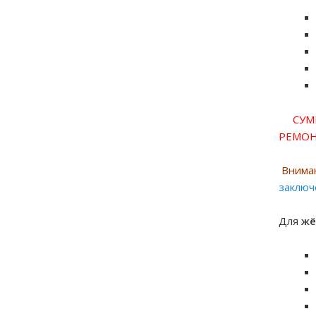
СУММА
РЕМОНТ
Вниман
заключ
Для
жё