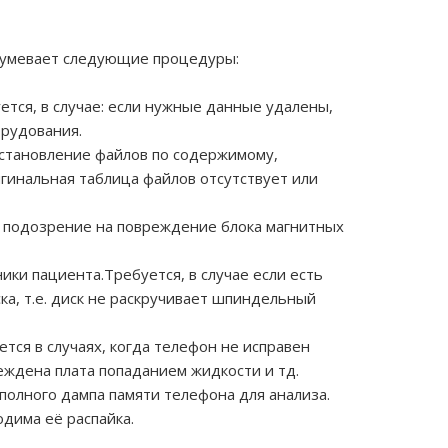
зумевает следующие процедуры:
уется, в случае: если нужные данные удалены,
орудования.
сстановление файлов по содержимому,
игинальная таблица файлов отсутствует или
ть подозрение на повреждение блока магнитных
ики пациента.Требуется, в случае если есть
ка, т.е. диск не раскручивает шпиндельный
тся в случаях, когда телефон не исправен
ждена плата попаданием жидкости и тд.
полного дампа памяти телефона для анализа.
одима её распайка.