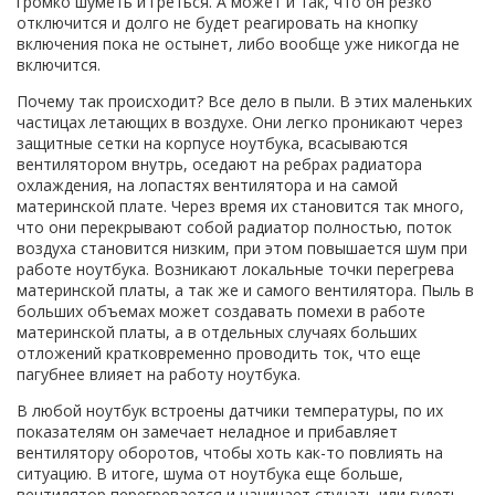
громко шуметь и греться. А может и так, что он резко
отключится и долго не будет реагировать на кнопку
включения пока не остынет, либо вообще уже никогда не
включится.
Почему так происходит? Все дело в пыли. В этих маленьких
частицах летающих в воздухе. Они легко проникают через
защитные сетки на корпусе ноутбука, всасываются
вентилятором внутрь, оседают на ребрах радиатора
охлаждения, на лопастях вентилятора и на самой
материнской плате. Через время их становится так много,
что они перекрывают собой радиатор полностью, поток
воздуха становится низким, при этом повышается шум при
работе ноутбука. Возникают локальные точки перегрева
материнской платы, а так же и самого вентилятора. Пыль в
больших объемах может создавать помехи в работе
материнской платы, а в отдельных случаях больших
отложений кратковременно проводить ток, что еще
пагубнее влияет на работу ноутбука.
В любой ноутбук встроены датчики температуры, по их
показателям он замечает неладное и прибавляет
вентилятору оборотов, чтобы хоть как-то повлиять на
ситуацию. В итоге, шума от ноутбука еще больше,
вентилятор перегревается и начинает стучать или гудеть,