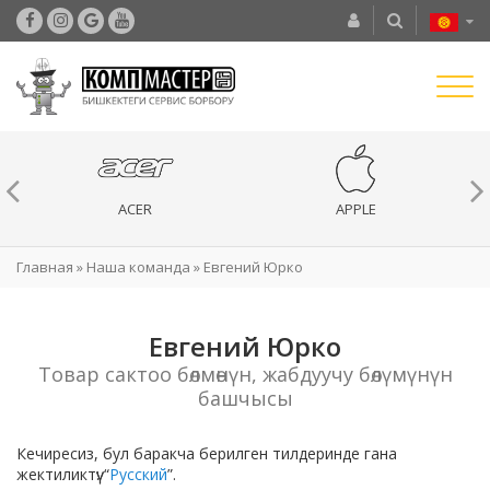
ACER
APPLE
Главная
»
Наша команда
»
Евгений Юрко
Евгений Юрко
Товар сактоо бөлмөнүн, жабдуучу бөлүмүнүн
башчысы
Кечиресиз, бул баракча берилген тилдеринде гана
жектиликтүү: “
Русский
”.