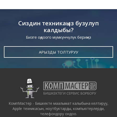
Сиздин техникаңыз бузулуп
калдыбы?
Бизге оңдоого мүмкүнчүлүк бериңиз
АРЫЗДЫ ТОЛТУРУУ
КомпМастер - Бишкекте маалымат калыбына келтируу,
Apple техникасын, ноутбуктарды, компьютерлерди,
телефондору ондоо.