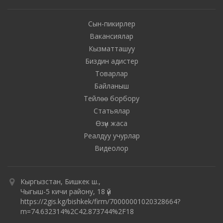
Сын-пикирлер
Вакансиялар
Кызматташуу
Биздин адистер
Товарлар
Байланыш
Тейлөө борбору
Статьялар
Өзүн жаса
Реалдуу учурлар
Видеолор
Кыргызстан, Бишкек ш.,
Чыгыш-5 кичи району, 18 үй
https://2gis.kg/bishkek/firm/70000001020328664?
m=74.632314%2C42.873744%2F18