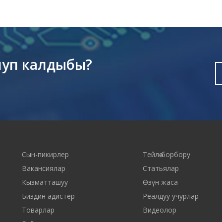
луп калдыбы?
Сын-пикирлер
Тейлөө борбору
Вакансиялар
Статьялар
Кызматташуу
Өзүн жаса
Биздин адистер
Реалдуу учурлар
Товарлар
Видеолор