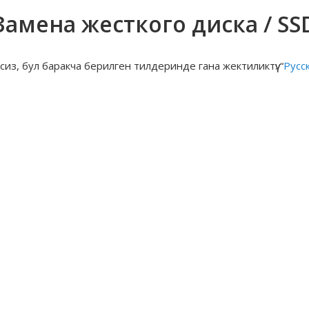
Замена жесткого диска / SS
из, бул баракча берилген тилдеринде гана жектиликтүү: “
Русс