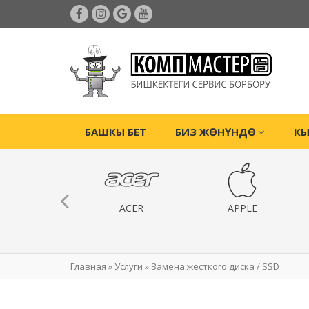
БАШКЫ БЕТ
БИЗ ЖӨНҮНДӨ
КЫ
 КОНСОЛДОРУ
ACER
APPLE
Главная
»
Услуги
»
Замена жесткого диска / SSD