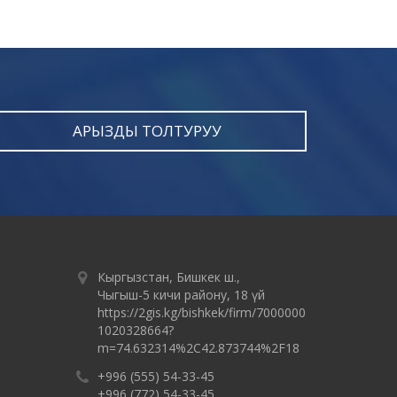
АРЫЗДЫ ТОЛТУРУУ
Кыргызстан, Бишкек ш.,
Чыгыш-5 кичи району, 18 үй
https://2gis.kg/bishkek/firm/7000000
1020328664?
m=74.632314%2C42.873744%2F18
+996 (555) 54-33-45
+996 (772) 54-33-45