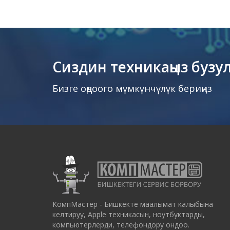
Сиздин техникаңыз бузу
Бизге оңдоого мүмкүнчүлүк бериңиз
КомпМастер - Бишкекте маалымат калыбына
келтируу, Apple техникасын, ноутбуктарды,
компьютерлерди, телефондору ондоо.