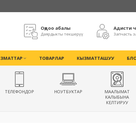
Оңдоо абалы
Адисти 
Даярдыкты текшерүү
Запчасть з
ЗМАТТАР
ТОВАРЛАР
КЫЗМАТТАШУУ
БЛ
ТЕЛЕФОНДОР
НОУТБУКТАР
МААЛЫМАТ
КАЛЫБЫНА
КЕЛТИРУУ