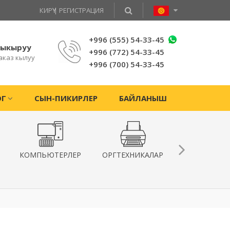
КИРҮҮ
|
РЕГИСТРАЦИЯ
+996 (555) 54-33-45
чыкыруу
+996 (772) 54-33-45
аказ кылуу
+996 (700) 54-33-45
ОГ
СЫН-ПИКИРЛЕР
БАЙЛАНЫШ
КОМПЬЮТЕРЛЕР
ОРГТЕХНИКАЛАР
КВАДРОКОПТ
ЖАНА
ГИРОСКУТЕ