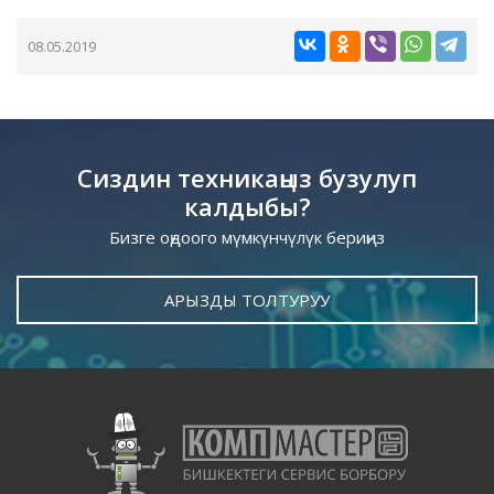
08.05.2019
Сиздин техникаңыз бузулуп
калдыбы?
Бизге оңдоого мүмкүнчүлүк бериңиз
АРЫЗДЫ ТОЛТУРУУ