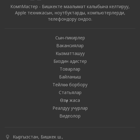
КомпМастер - Бишкекте маалымат калыбына келтируу,
Apple техникасын, ноутбуктарды, компьютерлерди,
телефондору ондоо.
Сын-пикирлер
Вакансиялар
Кызматташуу
Биздин адистер
Товарлар
Байланыш
Тейлөө борбору
Статьялар
Өзүн жаса
Реалдуу учурлар
Видеолор
Кыргызстан, Бишкек ш.,