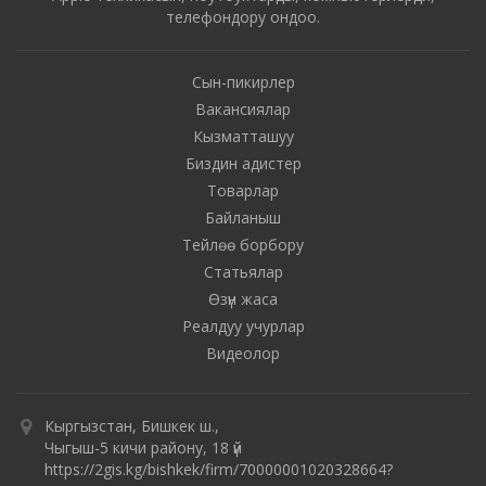
телефондору ондоо.
Сын-пикирлер
Вакансиялар
Кызматташуу
Биздин адистер
Товарлар
Байланыш
Тейлөө борбору
Статьялар
Өзүн жаса
Реалдуу учурлар
Видеолор
Кыргызстан, Бишкек ш.,
Чыгыш-5 кичи району, 18 үй
https://2gis.kg/bishkek/firm/70000001020328664?