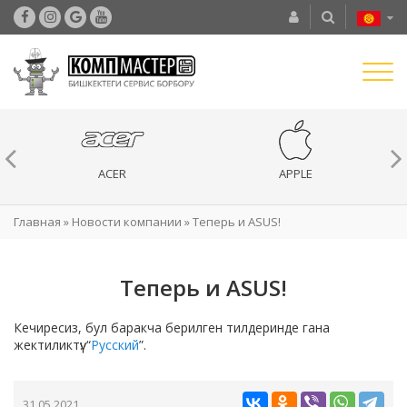
ACER
APPLE
Главная
»
Новости компании
»
Теперь и ASUS!
Теперь и ASUS!
Кечиресиз, бул баракча берилген тилдеринде гана
жектиликтүү: “
Русский
”.
31.05.2021