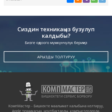
Сиздин техникаңыз бузулуп
калдыбы?
Бизге оңдоого мүмкүнчүлүк бериңиз
АРЫЗДЫ ТОЛТУРУУ
КомпМастер - Бишкекте маалымат калыбына келтируу,
Apple техникасын, ноутбуктарды, компьютерлерди,