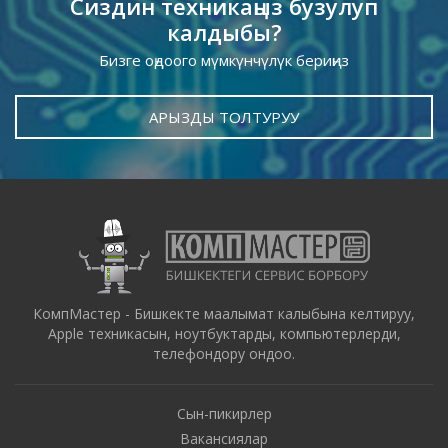
Сиздин техникаңыз бузулуп
калдыбы?
Бизге оңдоого мүмкүнчүлүк бериңиз
АРЫЗДЫ ТОЛТУРУУ
КомпМастер - Бишкекте маалымат калыбына келтируу,
Apple техникасын, ноутбуктарды, компьютерлерди,
телефондору ондоо.
Сын-пикирлер
Вакансиялар