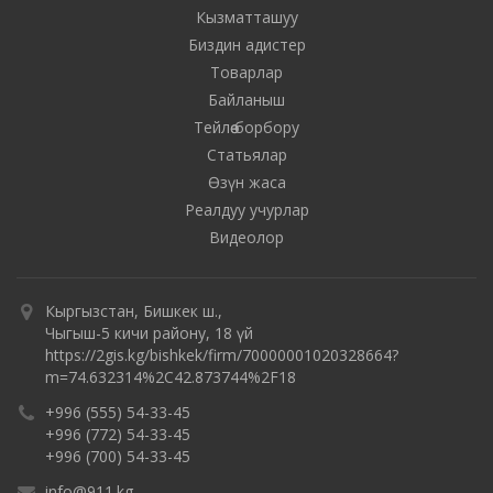
Кызматташуу
Биздин адистер
Товарлар
Байланыш
Тейлөө борбору
Статьялар
Өзүн жаса
Реалдуу учурлар
Видеолор
Кыргызстан, Бишкек ш.,
Чыгыш-5 кичи району, 18 үй
https://2gis.kg/bishkek/firm/70000001020328664?
m=74.632314%2C42.873744%2F18
+996 (555) 54-33-45
+996 (772) 54-33-45
+996 (700) 54-33-45
info@911.kg