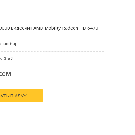
9000 видеочип AMD Mobility Radeon HD 6470
алай бар
к:
3 ай
сом
САТЫП АЛУУ