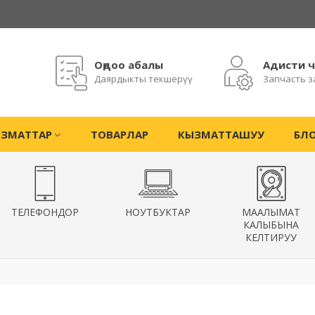
Оңдоо абалы
Адисти 
Даярдыкты текшерүү
Запчасть з
ЗМАТТАР
ТОВАРЛАР
КЫЗМАТТАШУУ
БЛ
ТЕЛЕФОНДОР
НОУТБУКТАР
МААЛЫМАТ
КАЛЫБЫНА
КЕЛТИРУУ