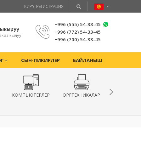
КИРҮҮ
|
РЕГИСТРАЦИЯ
+996 (555) 54-33-45
чыкыруу
+996 (772) 54-33-45
аказ кылуу
+996 (700) 54-33-45
ОГ
СЫН-ПИКИРЛЕР
БАЙЛАНЫШ
КОМПЬЮТЕРЛЕР
ОРГТЕХНИКАЛАР
КВАДРОКОПТ
ЖАНА
ГИРОСКУТЕ