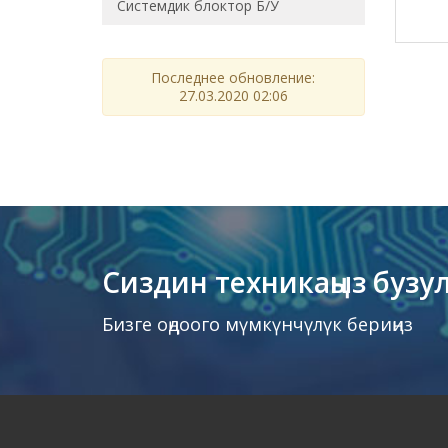
Системдик блоктор Б/У
Последнее обновление:
27.03.2020 02:06
Сиздин техникаңыз бузу
Бизге оңдоого мүмкүнчүлүк бериңиз