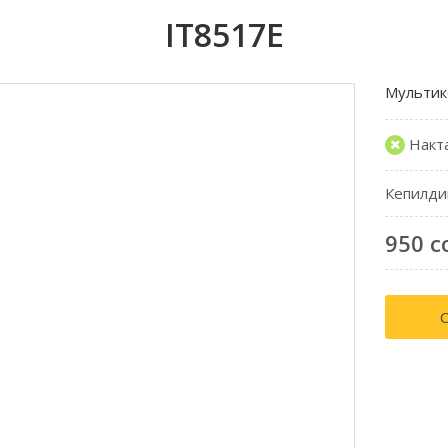
IT8517E
Мультик
Накт
Кепилди
950 с