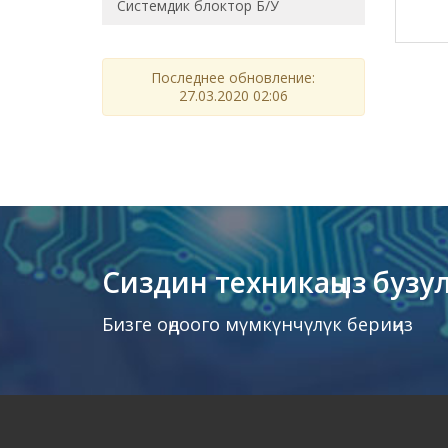
Системдик блоктор Б/У
Последнее обновление:
27.03.2020 02:06
Сиздин техникаңыз бузу
Бизге оңдоого мүмкүнчүлүк бериңиз