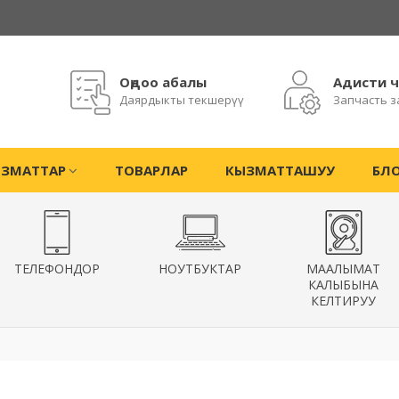
Оңдоо абалы
Адисти 
Даярдыкты текшерүү
Запчасть з
ЗМАТТАР
ТОВАРЛАР
КЫЗМАТТАШУУ
БЛ
ТЕЛЕФОНДОР
НОУТБУКТАР
МААЛЫМАТ
КАЛЫБЫНА
КЕЛТИРУУ