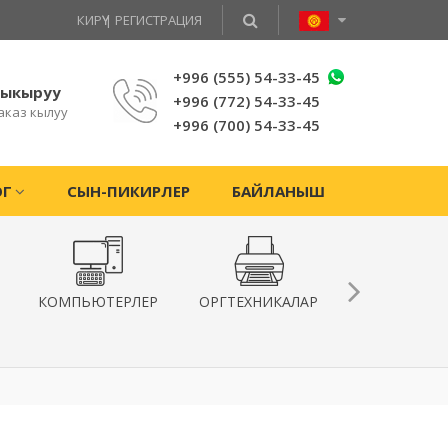
КИРҮҮ
|
РЕГИСТРАЦИЯ
+996 (555) 54-33-45
чыкыруу
+996 (772) 54-33-45
аказ кылуу
+996 (700) 54-33-45
ОГ
СЫН-ПИКИРЛЕР
БАЙЛАНЫШ
КОМПЬЮТЕРЛЕР
ОРГТЕХНИКАЛАР
КВАДРОКОПТ
ЖАНА
ГИРОСКУТЕ