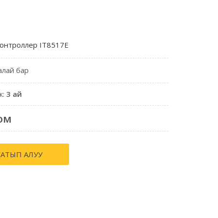
онтроллер IT8517E
алай бар
к:
3 ай
ом
САТЫП АЛУУ