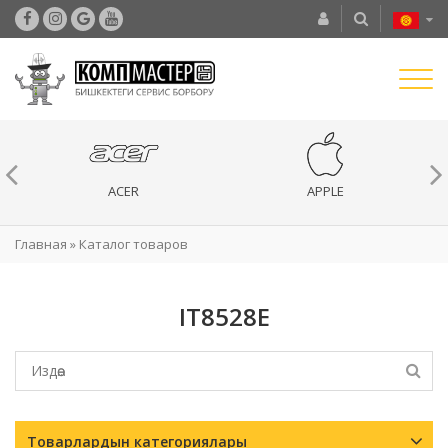
ACER
APPLE
Главная
»
Каталог товаров
IT8528E
Товарлардын категориялары