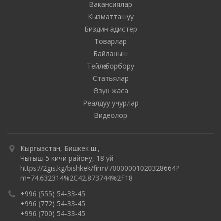
Вакансиялар
Кызматташуу
Биздин адистер
Товарлар
Байланыш
Тейлөө борбору
Статьялар
Өзүн жаса
Реалдуу учурлар
Видеолор
Кыргызстан, Бишкек ш.,
Чыгыш-5 кичи району, 18 үй
https://2gis.kg/bishkek/firm/70000001020328664?
m=74.632314%2C42.873744%2F18
+996 (555) 54-33-45
+996 (772) 54-33-45
+996 (700) 54-33-45