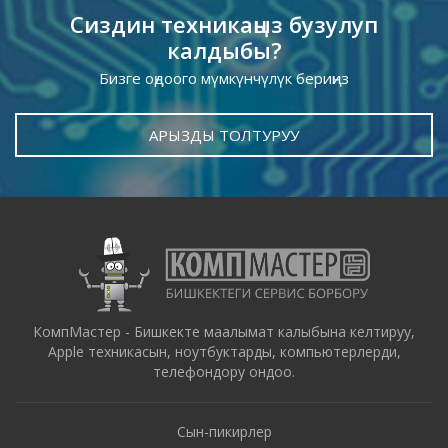
Сиздин техникаңыз бузулуп
калдыбы?
Бизге оңдоого мүмкүнчүлүк бериңиз
АРЫЗДЫ ТОЛТУРУУ
КомпМастер - Бишкекте маалымат калыбына келтируу,
Apple техникасын, ноутбуктарды, компьютерлерди,
телефондору ондоо.
Сын-пикирлер