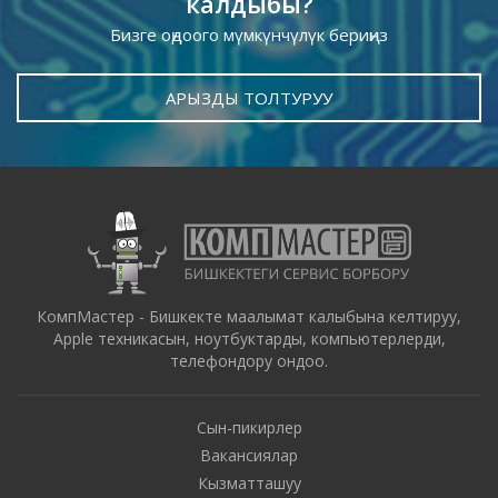
калдыбы?
Бизге оңдоого мүмкүнчүлүк бериңиз
АРЫЗДЫ ТОЛТУРУУ
КомпМастер - Бишкекте маалымат калыбына келтируу,
Apple техникасын, ноутбуктарды, компьютерлерди,
телефондору ондоо.
Сын-пикирлер
Вакансиялар
Кызматташуу