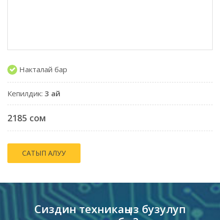
Накталай бар
Кепилдик:
3 ай
2185 сом
САТЫП АЛУУ
Сиздин техникаңыз бузулуп