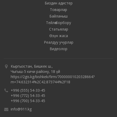
Биздин адистер
Товарлар
Байланыш
Тейлөө борбору
Статьялар
Өзүн жаса
Реалдуу учурлар
Видеолор
Кыргызстан, Бишкек ш.,
Чыгыш-5 кичи району, 18 үй
https://2gis.kg/bishkek/firm/70000001020328664?
m=74.632314%2C42.873744%2F18
+996 (555) 54-33-45
+996 (772) 54-33-45
+996 (700) 54-33-45
info@911.kg