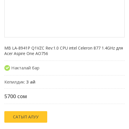
MB LA-8941P Q1VZC Rev:1.0 CPU intel Celeron 877 1.4GHz для
Acer Aspire One AO756
Накталай бар
Кепилдик:
3 ай
5700 сом
САТЫП АЛУУ