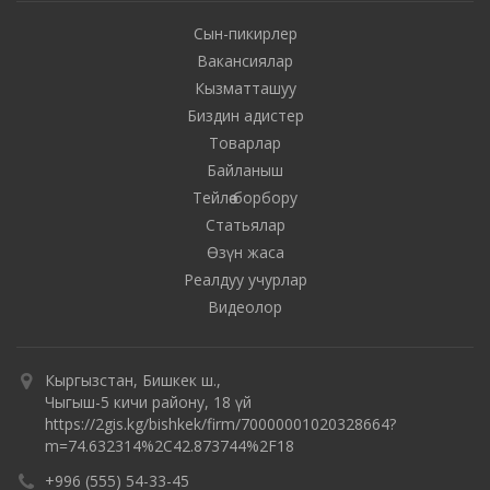
Сын-пикирлер
Вакансиялар
Кызматташуу
Биздин адистер
Товарлар
Байланыш
Тейлөө борбору
Статьялар
Өзүн жаса
Реалдуу учурлар
Видеолор
Кыргызстан, Бишкек ш.,
Чыгыш-5 кичи району, 18 үй
https://2gis.kg/bishkek/firm/70000001020328664?
m=74.632314%2C42.873744%2F18
+996 (555) 54-33-45