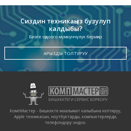
Сиздин техникаңыз бузулуп
калдыбы?
Бизге оңдоого мүмкүнчүлүк бериңиз
АРЫЗДЫ ТОЛТУРУУ
КомпМастер - Бишкекте маалымат калыбына келтируу,
Apple техникасын, ноутбуктарды, компьютерлерди,
телефондору ондоо.