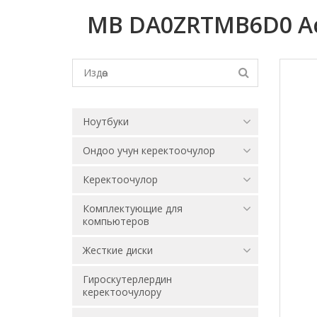
MB DA0ZRTMB6D0 Ace
Ноутбуки
Ондоо учун керектоочулор
Керектоочулор
Комплектующие для
компьютеров
Жесткие диски
Гироскутерлердин
керектоочулору