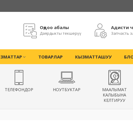
Оңдоо абалы
Адисти 
Даярдыкты текшерүү
Запчасть з
ЗМАТТАР
ТОВАРЛАР
КЫЗМАТТАШУУ
БЛ
ТЕЛЕФОНДОР
НОУТБУКТАР
МААЛЫМАТ
КАЛЫБЫНА
КЕЛТИРУУ