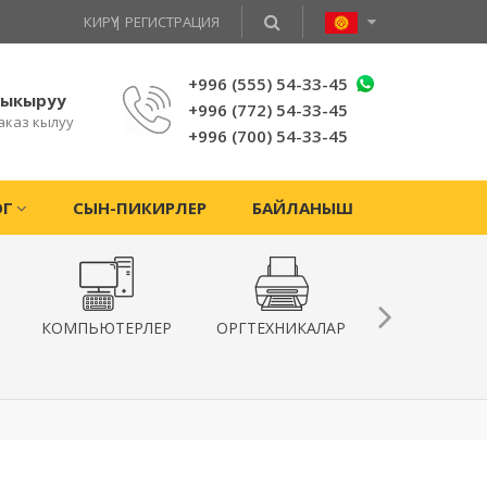
КИРҮҮ
|
РЕГИСТРАЦИЯ
+996 (555) 54-33-45
чыкыруу
+996 (772) 54-33-45
аказ кылуу
+996 (700) 54-33-45
ОГ
СЫН-ПИКИРЛЕР
БАЙЛАНЫШ
КОМПЬЮТЕРЛЕР
ОРГТЕХНИКАЛАР
КВАДРОКОПТ
ЖАНА
ГИРОСКУТЕ