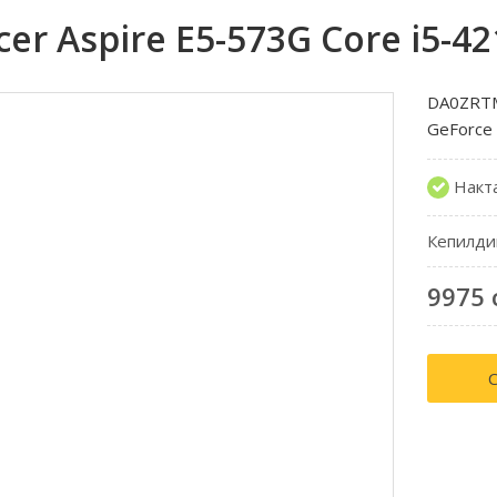
r Aspire E5-573G Core i5-4
DA0ZRTM
GeForce
Накт
Кепилди
9975 