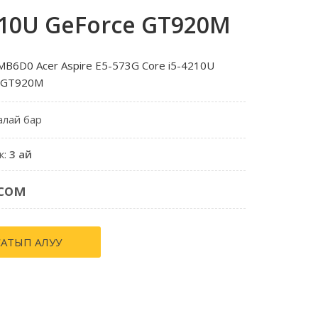
210U GeForce GT920M
B6D0 Acer Aspire E5-573G Core i5-4210U
 GT920M
алай бар
к:
3 ай
сом
САТЫП АЛУУ