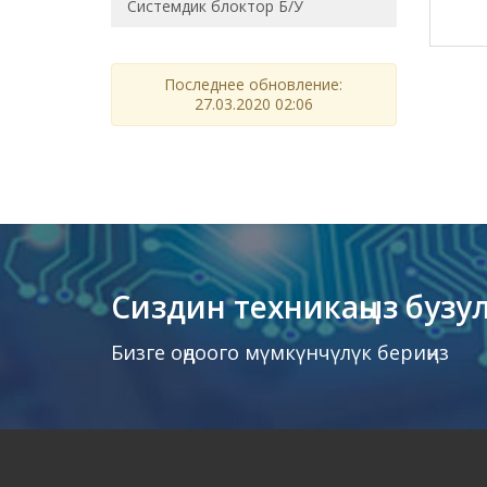
Системдик блоктор Б/У
Последнее обновление:
27.03.2020 02:06
Сиздин техникаңыз бузу
Бизге оңдоого мүмкүнчүлүк бериңиз