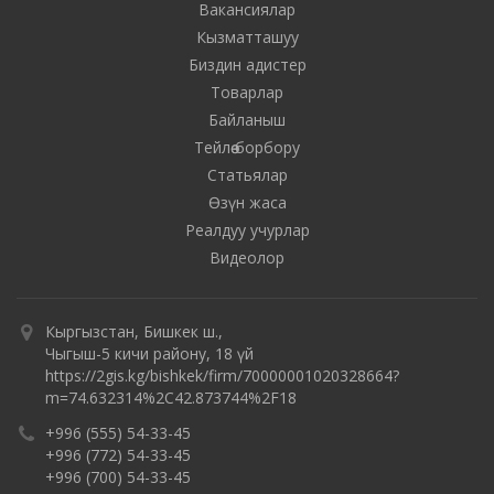
Вакансиялар
Кызматташуу
Биздин адистер
Товарлар
Байланыш
Тейлөө борбору
Статьялар
Өзүн жаса
Реалдуу учурлар
Видеолор
Кыргызстан, Бишкек ш.,
Чыгыш-5 кичи району, 18 үй
https://2gis.kg/bishkek/firm/70000001020328664?
m=74.632314%2C42.873744%2F18
+996 (555) 54-33-45
+996 (772) 54-33-45
+996 (700) 54-33-45