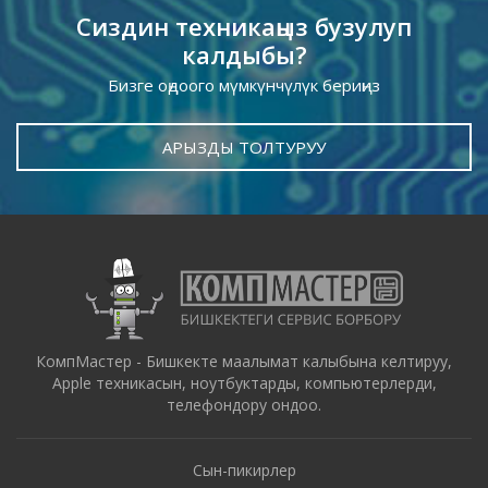
Сиздин техникаңыз бузулуп
калдыбы?
Бизге оңдоого мүмкүнчүлүк бериңиз
АРЫЗДЫ ТОЛТУРУУ
КомпМастер - Бишкекте маалымат калыбына келтируу,
Apple техникасын, ноутбуктарды, компьютерлерди,
телефондору ондоо.
Сын-пикирлер