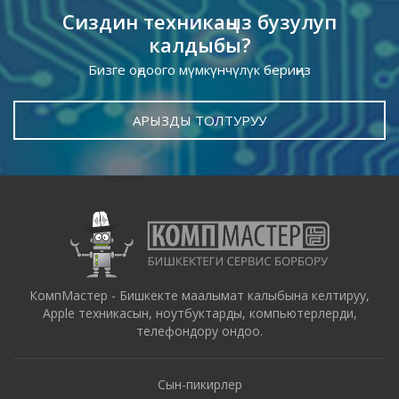
Сиздин техникаңыз бузулуп
калдыбы?
Бизге оңдоого мүмкүнчүлүк бериңиз
АРЫЗДЫ ТОЛТУРУУ
КомпМастер - Бишкекте маалымат калыбына келтируу,
Apple техникасын, ноутбуктарды, компьютерлерди,
телефондору ондоо.
Сын-пикирлер