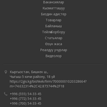
Вакансиялар
Кызматташуу
Биздин адистер
Товарлар
Байланыш
Тейлөө борбору
Статьялар
Өзүн жаса
Реалдуу учурлар
Видеолор
Кыргызстан, Бишкек ш.,
Чыгыш-5 кичи району, 18 үй
https://2gis.kg/bishkek/firm/70000001020328664?
m=74.632314%2C42.873744%2F18
+996 (555) 54-33-45
+996 (772) 54-33-45
+996 (700) 54-33-45