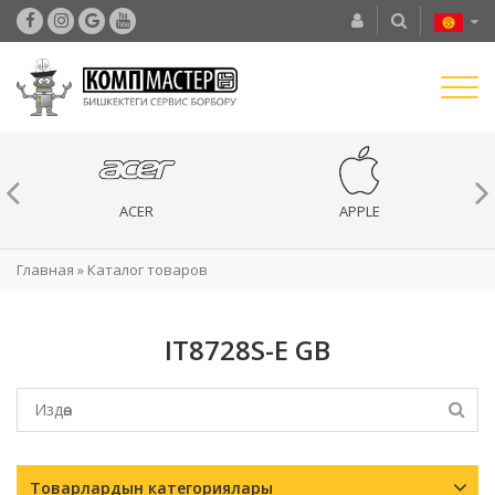
ACER
APPLE
Главная
»
Каталог товаров
IT8728S-E GB
Товарлардын категориялары