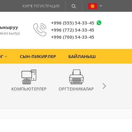
КИРҮҮ
|
РЕГИСТРАЦИЯ
+996 (555) 54-33-45
чыкыруу
+996 (772) 54-33-45
аказ кылуу
+996 (700) 54-33-45
ОГ
СЫН-ПИКИРЛЕР
БАЙЛАНЫШ
КОМПЬЮТЕРЛЕР
ОРГТЕХНИКАЛАР
КВАДРОКОПТ
ЖАНА
ГИРОСКУТЕ