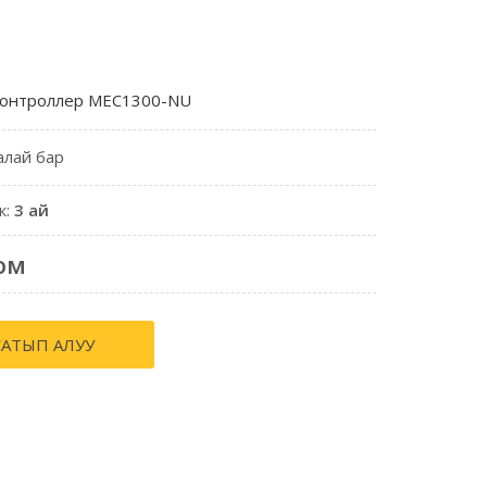
онтроллер MEC1300-NU
алай бар
к:
3 ай
ом
САТЫП АЛУУ