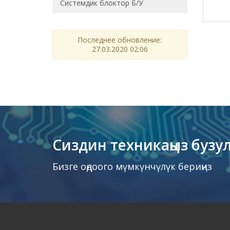
Системдик блоктор Б/У
Последнее обновление:
27.03.2020 02:06
Сиздин техникаңыз бузу
Бизге оңдоого мүмкүнчүлүк бериңиз