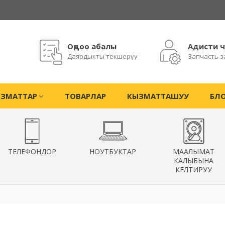
Оңдоо абалы
Адисти 
Даярдыкты текшерүү
Запчасть з
ЗМАТТАР
ТОВАРЛАР
КЫЗМАТТАШУУ
БЛ
ТЕЛЕФОНДОР
НОУТБУКТАР
МААЛЫМАТ
КАЛЫБЫНА
КЕЛТИРУУ