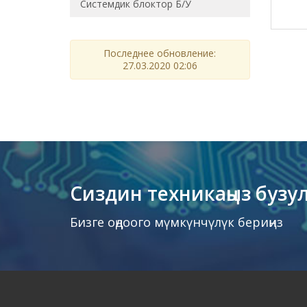
Системдик блоктор Б/У
Последнее обновление:
27.03.2020 02:06
Сиздин техникаңыз бузу
Бизге оңдоого мүмкүнчүлүк бериңиз