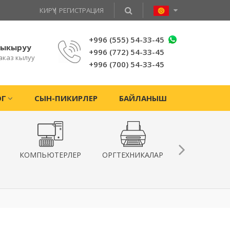
КИРҮҮ
|
РЕГИСТРАЦИЯ
+996 (555) 54-33-45
чыкыруу
+996 (772) 54-33-45
аказ кылуу
+996 (700) 54-33-45
ОГ
СЫН-ПИКИРЛЕР
БАЙЛАНЫШ
КОМПЬЮТЕРЛЕР
ОРГТЕХНИКАЛАР
КВАДРОКОПТ
ЖАНА
ГИРОСКУТЕ