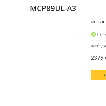
MCP89UL-A3
MCP89U
Накт
Кепилди
2375 