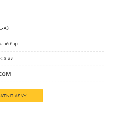
L-A3
алай бар
к:
3 ай
сом
САТЫП АЛУУ