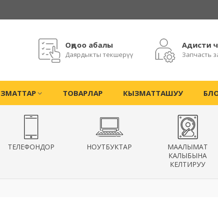
Оңдоо абалы
Адисти 
Даярдыкты текшерүү
Запчасть з
ЗМАТТАР
ТОВАРЛАР
КЫЗМАТТАШУУ
БЛ
ТЕЛЕФОНДОР
НОУТБУКТАР
МААЛЫМАТ
КАЛЫБЫНА
КЕЛТИРУУ