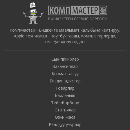
КомпМастер - Бишкекте маалымат калыбына келтируу,
Apple техникасын, ноутбуктарды, компьютерлерди,
телефондору ондоо.
Сын-пикирлер
Вакансиялар
Кызматташуу
Биздин адистер
Товарлар
Байланыш
Тейлөө борбору
Статьялар
Өзүн жаса
Реалдуу учурлар