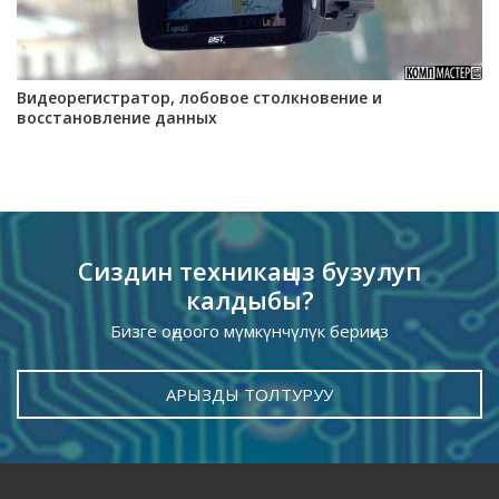
Видеорегистратор, лобовое столкновение и
восстановление данных
Сиздин техникаңыз бузулуп
калдыбы?
Бизге оңдоого мүмкүнчүлүк бериңиз
АРЫЗДЫ ТОЛТУРУУ