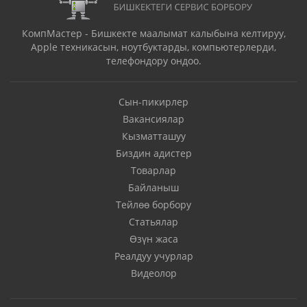
КомпМастер - Бишкекте маалымат калыбына келтируу,
Apple техникасын, ноутбуктарды, компьютерлерди,
телефондору ондоо.
Сын-пикирлер
Вакансиялар
Кызматташуу
Биздин адистер
Товарлар
Байланыш
Тейлөө борбору
Статьялар
Өзүн жаса
Реалдуу учурлар
Видеолор