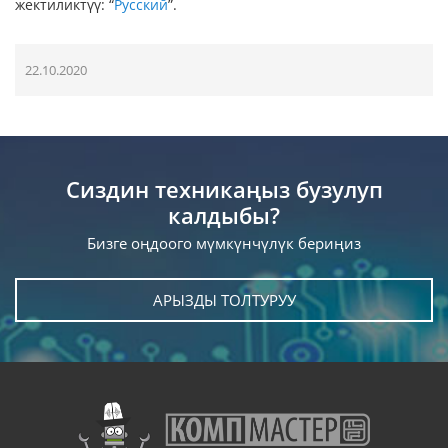
жектиликтүү: “
Русский
”.
22.10.2020
Сиздин техникаңыз бузулуп
калдыбы?
Бизге оңдоого мүмкүнчүлүк бериңиз
АРЫЗДЫ ТОЛТУРУУ